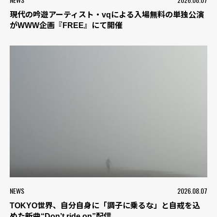
現代の吟遊アーティスト・vqによる入場無料の単独公演
がWWW企画『FREE』にて開催
NEWS
2026.08.07
TOKYO世界、自分自身に「調子に乗るな」と自戒を込
めた新曲“Don’t ride on”配信