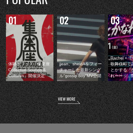
Rachel 
体験型フェス『集楽座
jjean、sheidAをフィー
歌舞伎町で
Collective Sounds &
チャーした最新シング
とかする『
Cultures』開催決定
ル“gossip boy”MV公開
れーーッ』
VIEW MORE