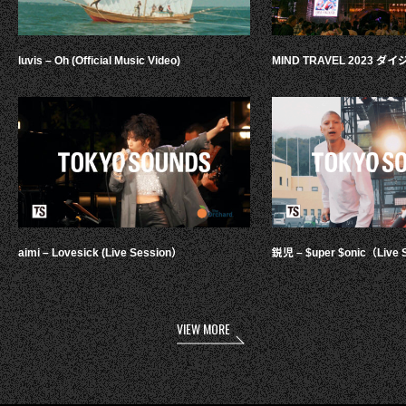
luvis – Oh (Official Music Video)
MIND TRAVEL 2023 
aimi – Lovesick (Live Session）
鋭児 – $uper $onic（Live 
VIEW MORE