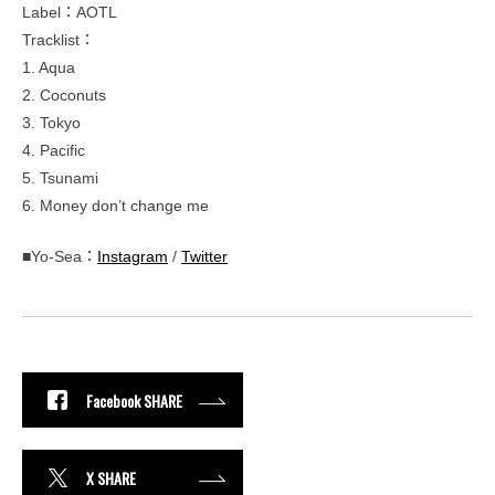
Label：AOTL
Tracklist：
1. Aqua
2. Coconuts
3. Tokyo
4. Pacific
5. Tsunami
6. Money don’t change me
■Yo-Sea：
Instagram
/
Twitter
Facebook SHARE
X SHARE