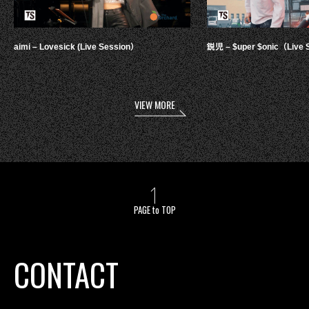
aimi – Lovesick (Live Session）
鋭児 – $uper $onic（Live 
VIEW MORE
PAGE to TOP
CONTACT