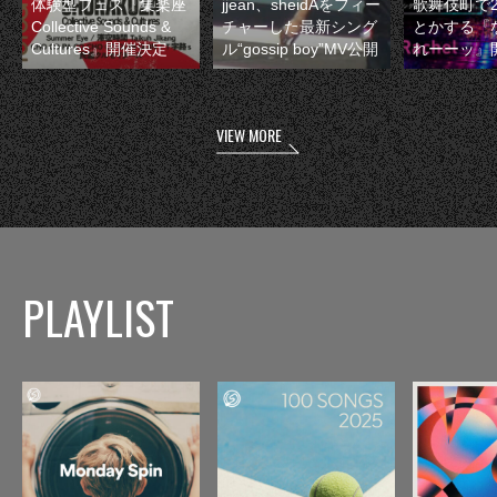
体験型フェス『集楽座
jjean、sheidAをフィー
歌舞伎町で
Collective Sounds &
チャーした最新シング
とかする『
Cultures』開催決定
ル“gossip boy”MV公開
れーーッ』
VIEW MORE
PLAYLIST