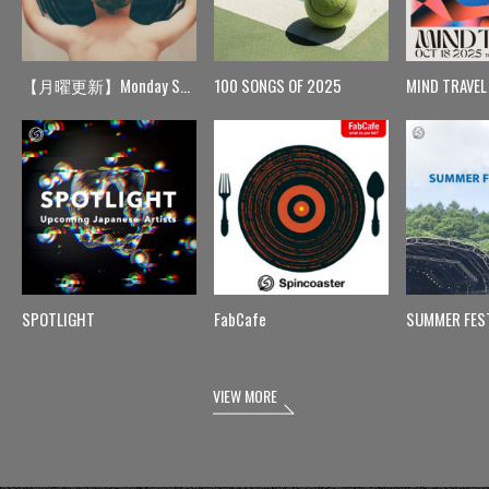
【月曜更新】Monday Spin
100 SONGS OF 2025
MIND TRAVEL
SPOTLIGHT
FabCafe
SUMMER FES
VIEW MORE