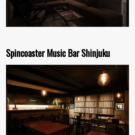
Spincoaster Music Bar Shinjuku