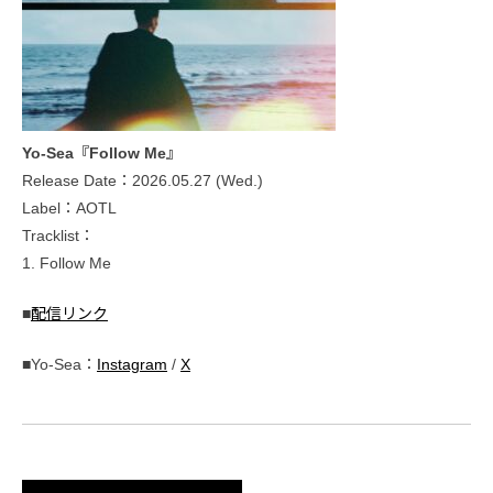
Yo-Sea『Follow Me』
Release Date：2026.05.27 (Wed.)
Label：AOTL
Tracklist：
1. Follow Me
■
配信リンク
■Yo-Sea：
Instagram
/
X