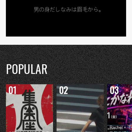
POPULAR
Rachel 