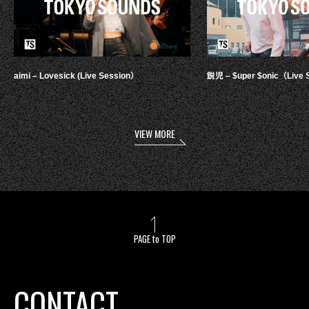
aimi – Lovesick (Live Session）
鋭児 – $uper $onic（Live 
VIEW MORE
PAGE to TOP
CONTACT