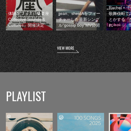
Rachel 
体験型フェス『集楽座
jjean、sheidAをフィー
歌舞伎町で
Collective Sounds &
チャーした最新シング
とかする『
Cultures』開催決定
ル“gossip boy”MV公開
れーーッ』
VIEW MORE
PLAYLIST