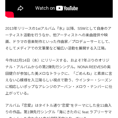
2013年リリースの1stアルバム『水』以降、SSWとして自身のア
ーティスト活動を行うなか、他アーティストへの楽曲提供や映
画、ドラマの音楽制作といった作曲家／プロデューサーとして、
そしてメディアでの文筆業など幅広い活動を展開する入江陽。
今作は2月14日（水）にリリースする、およそ7年ぶりのオリジ
ナル・アルバムからの第2弾先行シングル。NONA REEVESの奥
田健介が参加した美メロなトラックに、「ごめんね」と素直に言
えない心模様を入江陽らしい視点で歌う、ウインター・シーズン
に相応しいポップなアレンジのアーバン・メロウ・ナンバーに仕
上がっている。
アルバム『恋愛』はタイトル通り“恋愛”をテーマにした全11曲入
りの作品。第1弾先行シングル「海にきたのに feat.ラブリーサマ