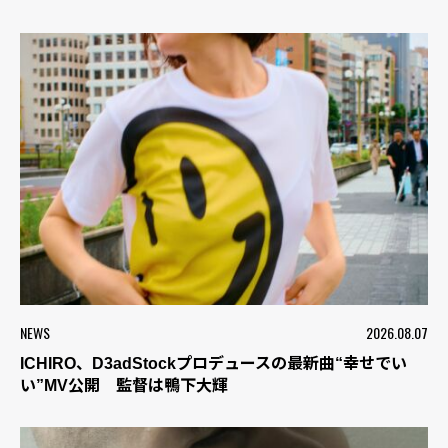
NEWS
2026.08.07
ICHIRO、D3adStockプロデュースの最新曲“幸せでい
い”MV公開 監督は鴨下大輝