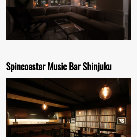
Spincoaster Music Bar Shinjuku