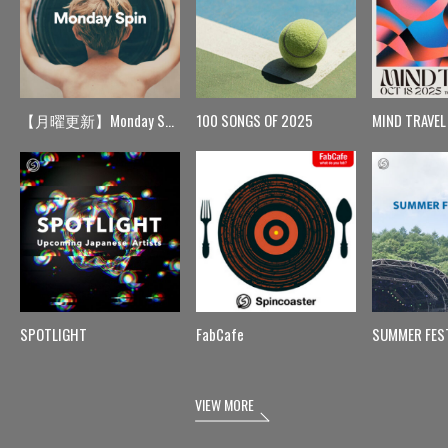
【月曜更新】Monday Spin
100 SONGS OF 2025
MIND TRAVEL
SPOTLIGHT
FabCafe
SUMMER FES
VIEW MORE