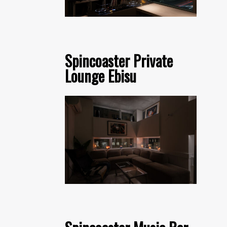
Spincoaster Private
Lounge Ebisu