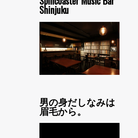
Spincoaster Music Bar
Shinjuku
男の身だしなみは
眉毛から。