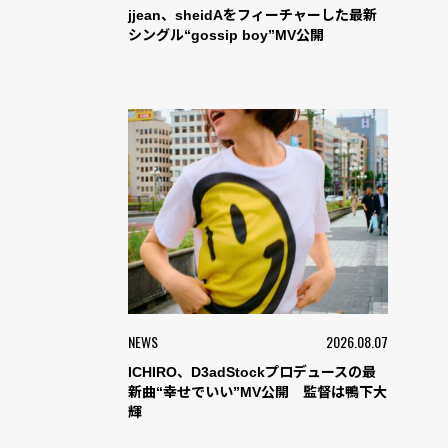
jjean、sheidAをフィーチャーした最新
シングル“gossip boy”MV公開
NEWS
2026.08.07
ICHIRO、D3adStockプロデュースの最
新曲“幸せでいい”MV公開 監督は鴨下大
輝