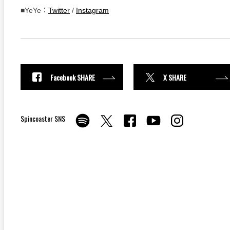
■YeYe：
Twitter
/
Instagram
Facebook SHARE
X SHARE
Spincoaster SNS