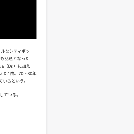
ウルなシティポッ
クスも話題となった
a（Dr.）に加え
を迎えた1曲。70〜80年
ているという。
している。