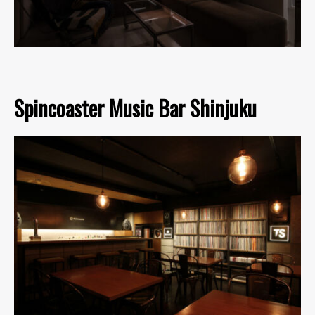
Spincoaster Music Bar Shinjuku