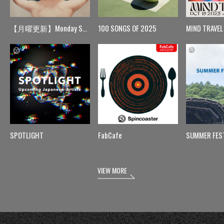
【月曜更新】Monday Spin
100 SONGS OF 2025
MIND TRAVEL
SPOTLIGHT
FabCafe
SUMMER FES
VIEW MORE