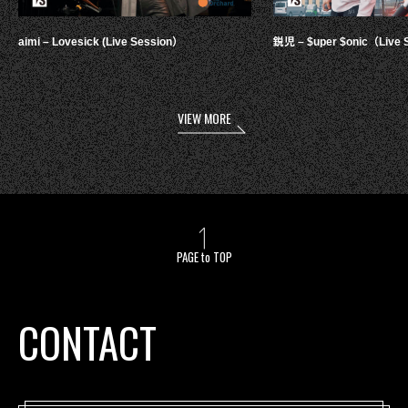
aimi – Lovesick (Live Session）
鋭児 – $uper $onic（Live 
VIEW MORE
PAGE to TOP
CONTACT