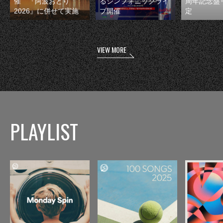
催 『阿波おどり
るシンフォニックライ
周年記念盤
2026』に併せて実施
ブ開催
定
VIEW MORE
PLAYLIST