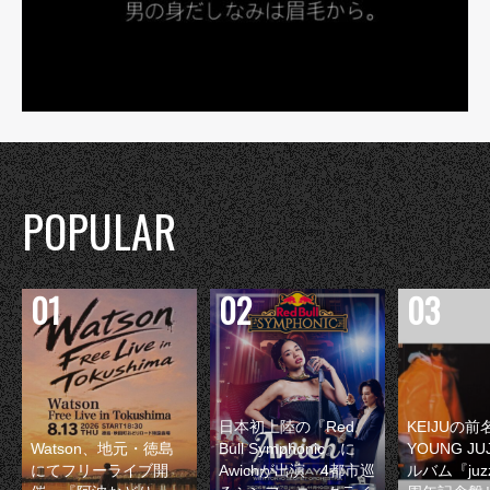
POPULAR
日本初上陸の『Red
KEIJUの
Watson、地元・徳島
Bull Symphonic』に
YOUNG JU
にてフリーライブ開
Awichが出演 4都市巡
ルバム『juzz