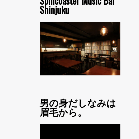
Spincoaster Music Bar
Shinjuku
男の身だしなみは
眉毛から。