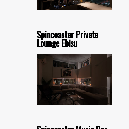
Spincoaster Private
Lounge Ebisu