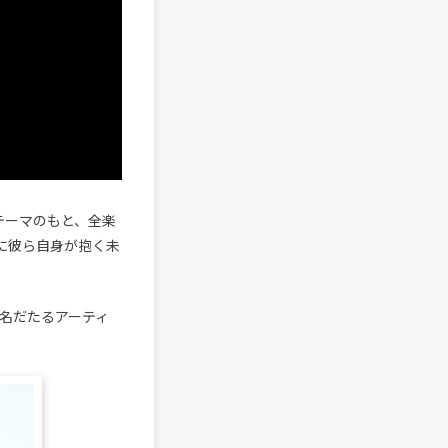
テーマのもと、全楽
共に彼ら自身が抱く未
など名だたるアーティ