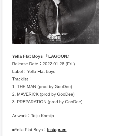
Yella Flat Boys 『LAGOON』
Release Date：2022.01.28 (Fri.)
Label：Yella Flat Boys
Tracklist：
1. THE MAN (prod by GooDee)
2. MAVERICK (prod by GooDee)
3. PREPARATION (prod by GooDee)
Artwork：Taiju Kamijo
■Yella Flat Boys：
Instagram