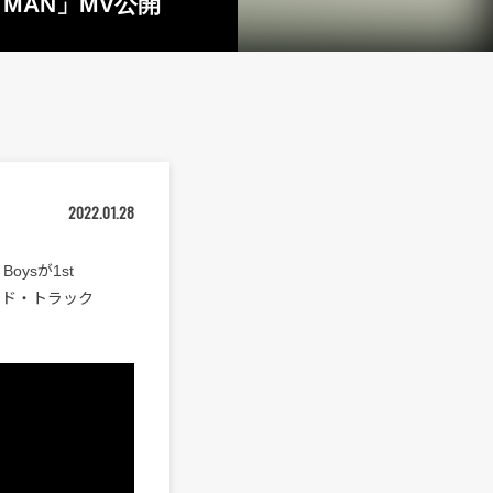
E MAN」MV公開
2022.01.28
oysが1st
ード・トラック