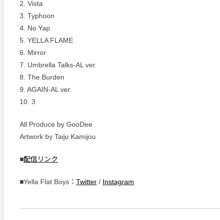
2. Vista
3. Typhoon
4. No Yap
5. YELLA FLAME
6. Mirror
7. Umbrella Talks-AL ver.
8. The Burden
9. AGAIN-AL ver.
10. 3
All Produce by GooDee
Artwork by Taiju Kamijou
■
配信リンク
■Yella Flat Boys：
Twitter
/
Instagram