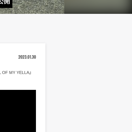
V公開
2023.01.30
OF MY YELLA』