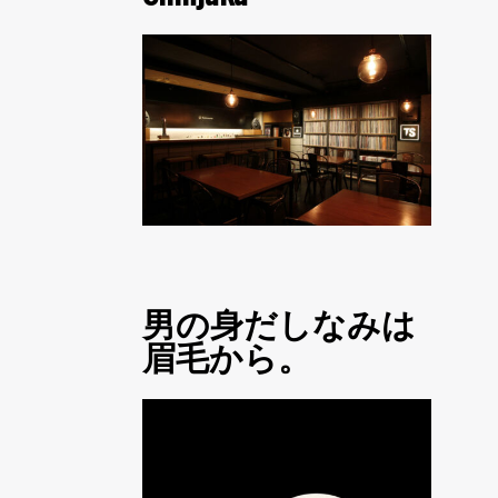
男の身だしなみは
眉毛から。