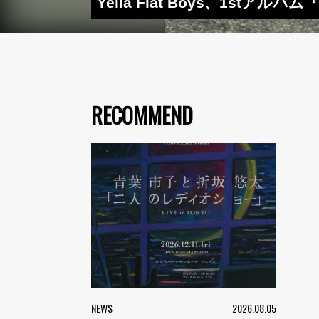
Yella Flat Boys、1stアルバ
RECOMMEND
NEWS
2026.08.05