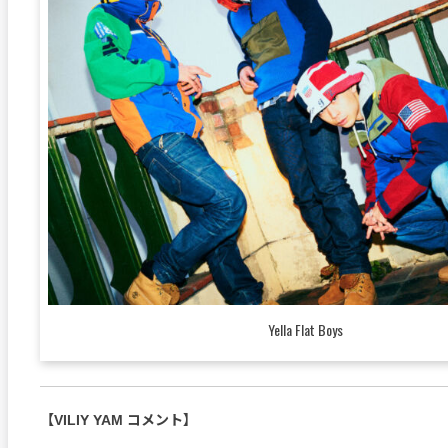
Yella Flat Boys
【VILIY YAM コメント】