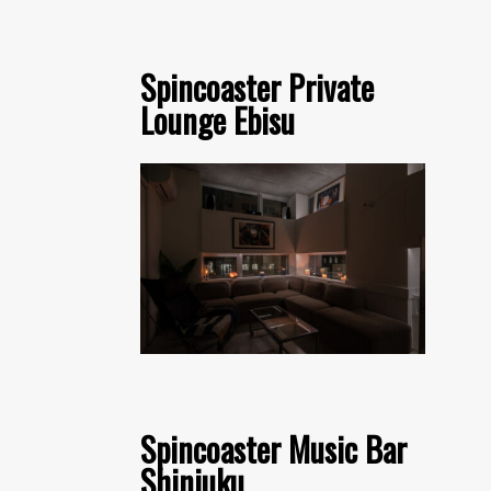
Spincoaster Private
Lounge Ebisu
Spincoaster Music Bar
Shinjuku