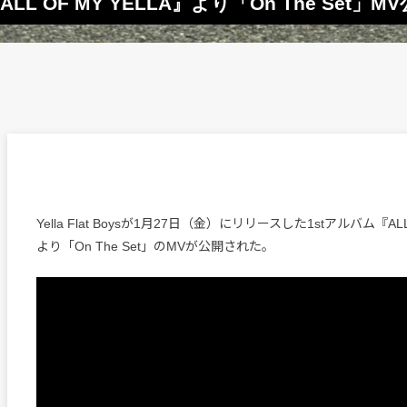
ム『ALL OF MY YELLA』より「On The Set」M
Yella Flat Boysが1月27日（金）にリリースした1stアルバム『ALL 
より「On The Set」のMVが公開された。