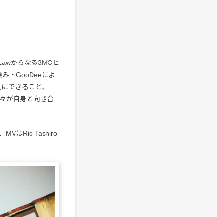
u、Lawからなる3MCヒ
染み・GooDeeによ
人にできること、
各々が自身と向き合
Rio Tashiro