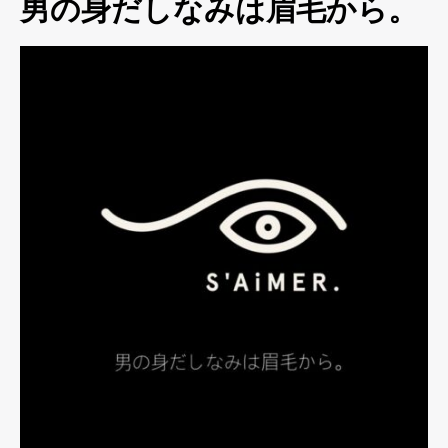
男の身だしなみは眉毛から。