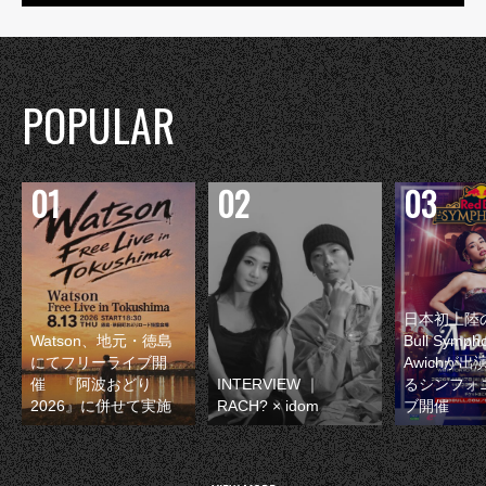
POPULAR
日本初上陸の
Watson、地元・徳島
Bull Symp
にてフリーライブ開
Awichが
催 『阿波おどり
INTERVIEW ｜
るシンフォ
2026』に併せて実施
RACH? × idom
ブ開催