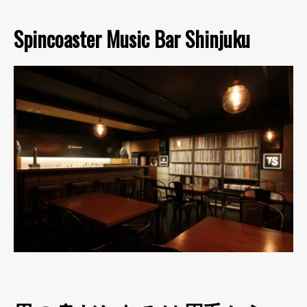
Spincoaster Music Bar Shinjuku