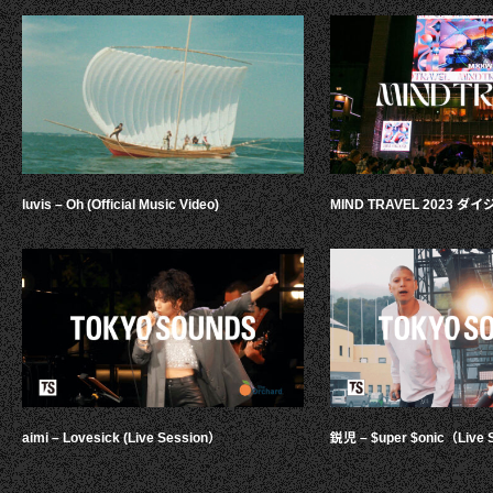
luvis – Oh (Official Music Video)
MIND TRAVEL 2023 
aimi – Lovesick (Live Session）
鋭児 – $uper $onic（Live 