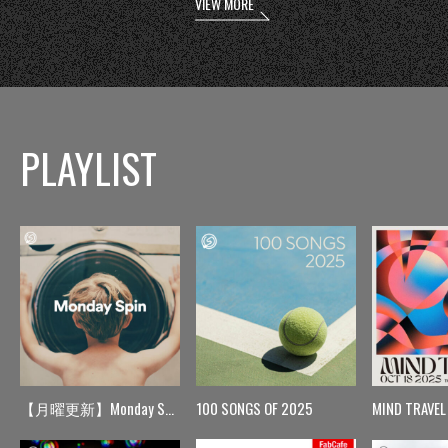
VIEW MORE
PLAYLIST
【月曜更新】Monday Spin
100 SONGS OF 2025
MIND TRAVEL