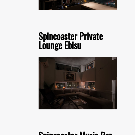
Spincoaster Private
Lounge Ebisu