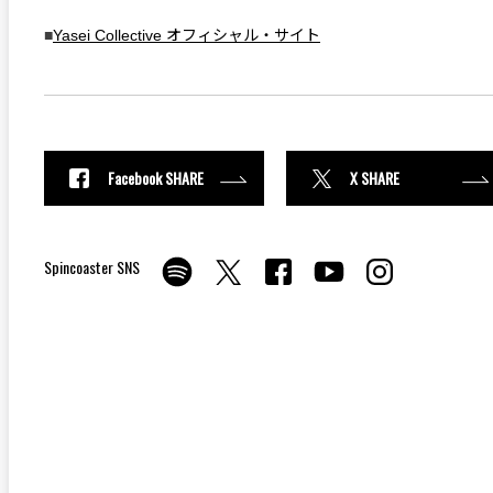
■
Yasei Collective オフィシャル・サイト
Facebook SHARE
X SHARE
Spincoaster SNS