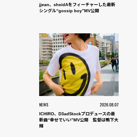
jjean、sheidAをフィーチャーした最新
シングル“gossip boy”MV公開
NEWS
2026.08.07
ICHIRO、D3adStockプロデュースの最
新曲“幸せでいい”MV公開 監督は鴨下大
輝