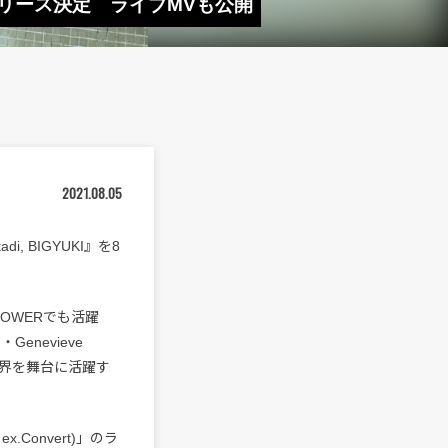
eeze」リリース決定 ライブMVも公開
2021.08.05
tadi, BIGYUKI』を8
NOWERでも活躍
enevieve
など、世界を舞台に活躍す
x.Convert)」のラ