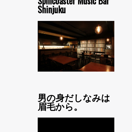
Spincoaster Music Bar
Shinjuku
男の身だしなみは
眉毛から。