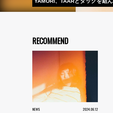
YAMORI、TAARとタッグを
RECOMMEND
NEWS
2024.06.12