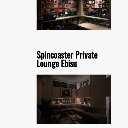
Spincoaster Private
Lounge Ebisu