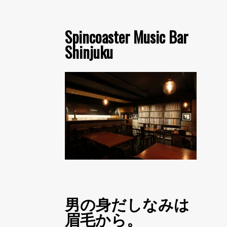
Spincoaster Music Bar
Shinjuku
男の身だしなみは
眉毛から。