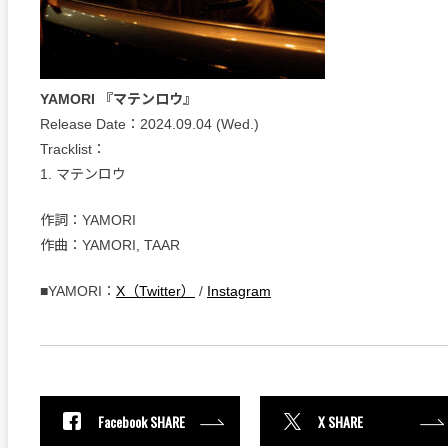
YAMORI 『マテンロウ』
Release Date：2024.09.04 (Wed.)
Tracklist：
1. マテンロウ
作詞：YAMORI
作曲：YAMORI, TAAR
■YAMORI：
X（Twitter）
/
Instagram
Facebook SHARE
X SHARE