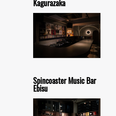
Kagurazaka
Spincoaster Music Bar
Ebisu