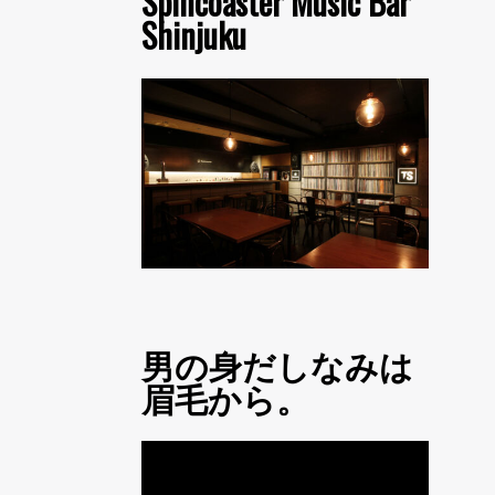
Spincoaster Music Bar
Shinjuku
男の身だしなみは
眉毛から。