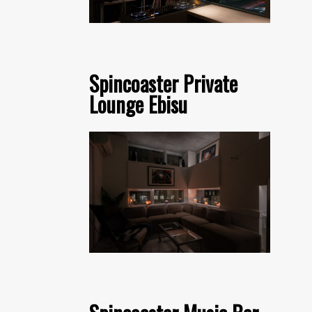
Spincoaster Private
Lounge Ebisu