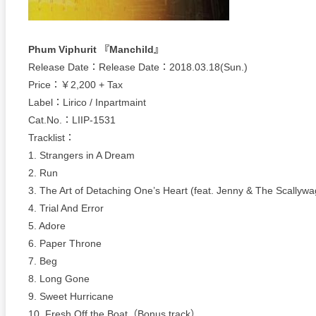
Phum Viphurit 『Manchild』
Release Date：Release Date：2018.03.18(Sun.)
Price：￥2,200 + Tax
Label：Lirico / Inpartmaint
Cat.No.：LIIP-1531
Tracklist：
1. Strangers in A Dream
2. Run
3. The Art of Detaching One’s Heart (feat. Jenny & The Scallywa
4. Trial And Error
5. Adore
6. Paper Throne
7. Beg
8. Long Gone
9. Sweet Hurricane
10. Fresh Off the Boat（Bonus track）