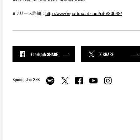
■リリース詳細：
http://www.inpartmaint.com/site/23049/
Facebook SHARE
X SHARE
Spincoaster SNS