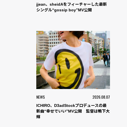
jjean、sheidAをフィーチャーした最新
シングル“gossip boy”MV公開
NEWS
2026.08.07
ICHIRO、D3adStockプロデュースの最
新曲“幸せでいい”MV公開 監督は鴨下大
輝