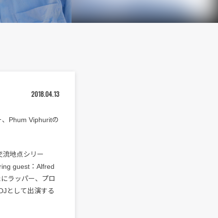
2018.04.13
m Viphuritの
交流地点シリー
guest：Alfred
新たにラッパー、プロ
DJとして出演する