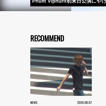
Phum Viphurit初来日公演
RECOMMEND
NEWS
2026.08.07