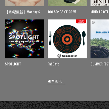
【月曜更新】Monday Spin
100 SONGS OF 2025
MIND TRAVEL
SPOTLIGHT
FabCafe
SUMMER FES
VIEW MORE