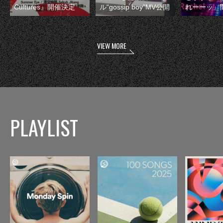
Cultures』開催決定
ル“gossip boy”MV公開
れーーッ』
VIEW MORE
PLAYLIST