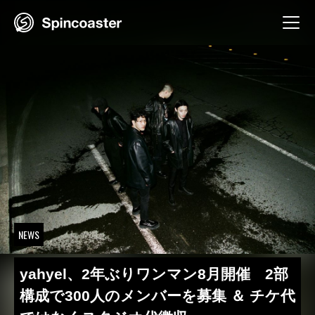
Skip
to
content
NEWS
yahyel、2年ぶりワンマン8月開催 2部
構成で300人のメンバーを募集 ＆ チケ代