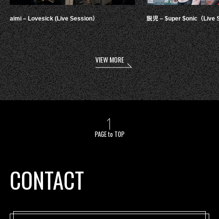
aimi – Lovesick (Live Session）
鋭児 – $uper $onic（Live 
VIEW MORE
PAGE to TOP
CONTACT