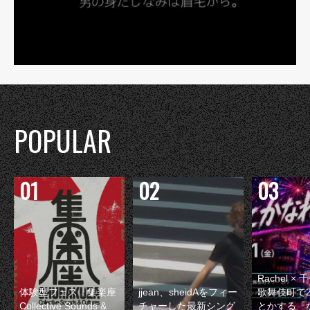
POPULAR
Rachel 
体験型フェス『集楽座
jjean、sheidAをフィー
歌舞伎町で
Collective Sounds &
チャーした最新シング
とかする『