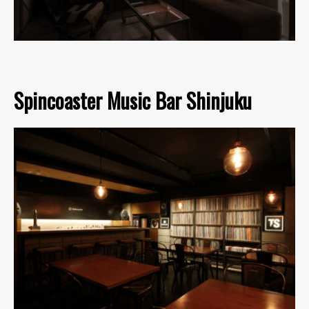
Spincoaster Music Bar Shinjuku