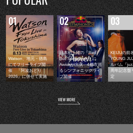
日本初上陸の『Red
KEIJUの
Watson、地元・徳島
Bull Symphonic』に
YOUNG JU
にてフリーライブ開
Awichが出演 4都市巡
ルバム『juzz
催 『阿波おどり
るシンフォニックライ
周年記念盤
2026』に併せて実施
ブ開催
定
VIEW MORE