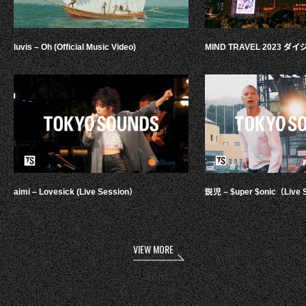
luvis – Oh (Official Music Video)
MIND TRAVEL 2023 
aimi – Lovesick (Live Session）
鋭児 – $uper $onic（Live 
VIEW MORE