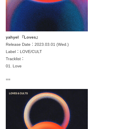
yahyel 『Loves』
Release Date：2023.03.01 (Wed.)
Label：LOVE/CULT
Tracklist：
01. Love
==