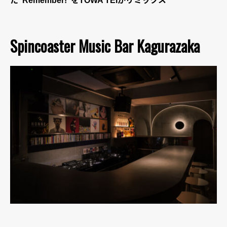
た“Remember!”をTOWA TEIがリミックス
Spincoaster Music Bar Kagurazaka