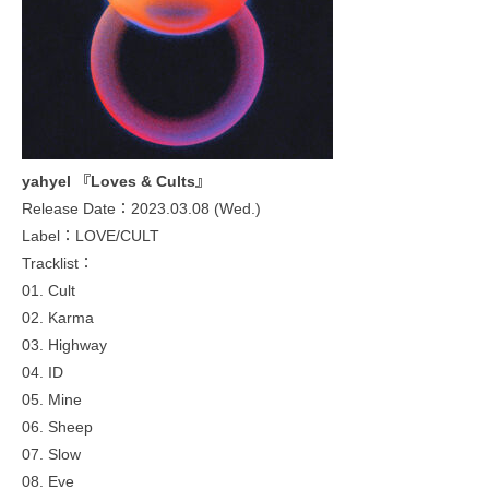
yahyel 『Loves & Cults』
Release Date：2023.03.08 (Wed.)
Label：LOVE/CULT
Tracklist：
01. Cult
02. Karma
03. Highway
04. ID
05. Mine
06. Sheep
07. Slow
08. Eve