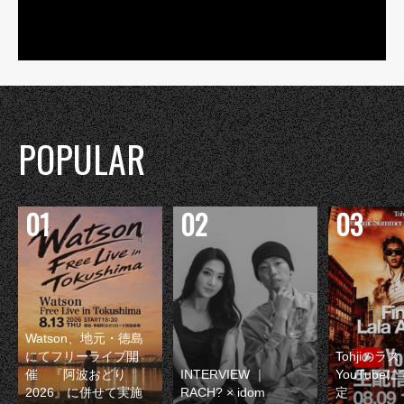
POPULAR
Watson、地元・徳島
にてフリーライブ開
Tohjiのラ
催 『阿波おどり
INTERVIEW ｜
YouTube
2026』に併せて実施
RACH? × idom
定