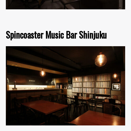
Spincoaster Music Bar Shinjuku