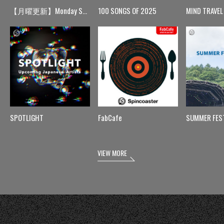
【月曜更新】Monday Spin
100 SONGS OF 2025
MIND TRAVEL
SPOTLIGHT
FabCafe
SUMMER FES
VIEW MORE