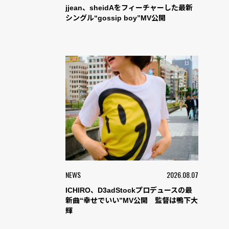
jjean、sheidAをフィーチャーした最新
シングル“gossip boy”MV公開
NEWS
2026.08.07
ICHIRO、D3adStockプロデュースの最
新曲“幸せでいい”MV公開 監督は鴨下大
輝