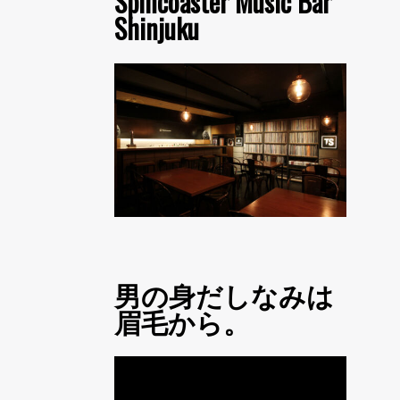
Spincoaster Music Bar
Shinjuku
男の身だしなみは
眉毛から。