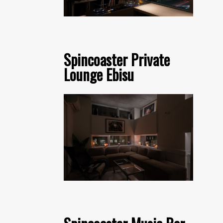
Spincoaster Private
Lounge Ebisu