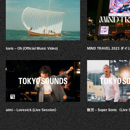
luvis – Oh (Official Music Video)
MIND TRAVEL 2023 
aimi – Lovesick (Live Session）
鋭児 – $uper $onic（Live 