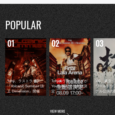
POPULAR
Tohji、ラストライブ
Tohjiのラストライブが
XG、東京
『Volcanic Summer 頂
YouTubeにて生配信決
ワールドツ
上 Dimension』開催
定
ナル公演の
VIEW MORE