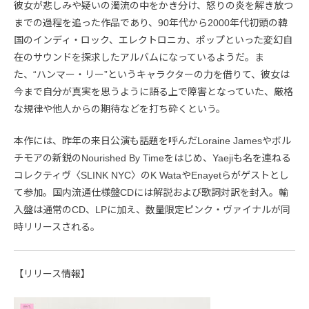
彼女が悲しみや疑いの濁流の中をかき分け、怒りの炎を解き放つ
までの過程を追った作品であり、90年代から2000年代初頭の韓
国のインディ・ロック、エレクトロニカ、ポップといった変幻自
在のサウンドを探求したアルバムになっているようだ。ま
た、“ハンマー・リー”というキャラクターの力を借りて、彼女は
今まで自分が真実を思うように語る上で障害となっていた、厳格
な規律や他人からの期待などを打ち砕くという。
本作には、昨年の来日公演も話題を呼んだLoraine Jamesやボル
チモアの新鋭のNourished By Timeをはじめ、Yaejiも名を連ねる
コレクティヴ〈SLINK NYC〉のK WataやEnayetらがゲストとし
て参加。国内流通仕様盤CDには解説および歌詞対訳を封入。輸
入盤は通常のCD、LPに加え、数量限定ピンク・ヴァイナルが同
時リリースされる。
【リリース情報】