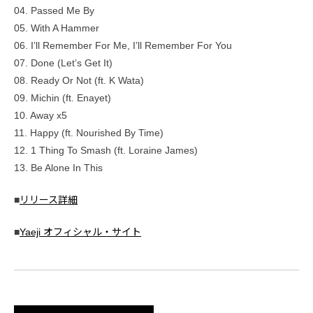
04. Passed Me By
05. With A Hammer
06. I’ll Remember For Me, I’ll Remember For You
07. Done (Let’s Get It)
08. Ready Or Not (ft. K Wata)
09. Michin (ft. Enayet)
10. Away x5
11. Happy (ft. Nourished By Time)
12. 1 Thing To Smash (ft. Loraine James)
13. Be Alone In This
■
リリース詳細
■
Yaeji オフィシャル・サイト