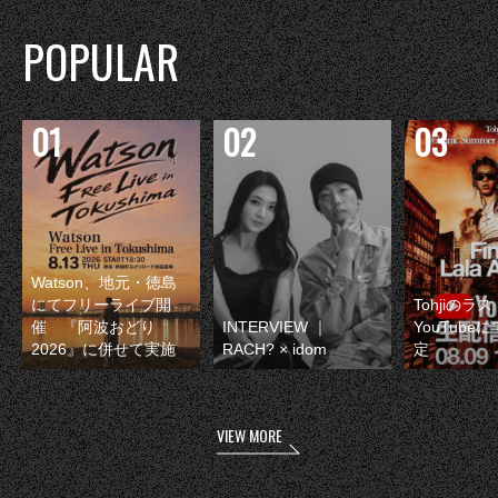
POPULAR
Watson、地元・徳島
にてフリーライブ開
Tohjiのラ
催 『阿波おどり
INTERVIEW ｜
YouTube
2026』に併せて実施
RACH? × idom
定
VIEW MORE