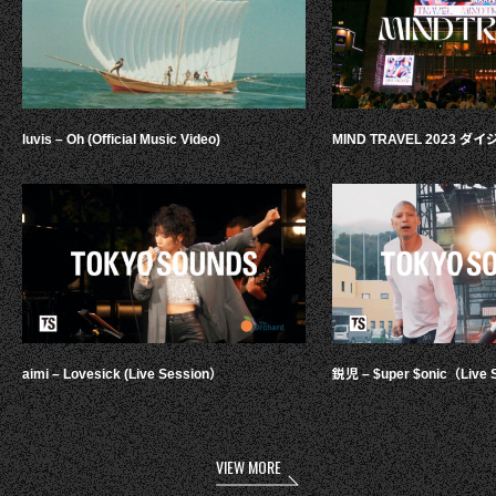
luvis – Oh (Official Music Video)
MIND TRAVEL 2023 
aimi – Lovesick (Live Session）
鋭児 – $uper $onic（Live 
VIEW MORE