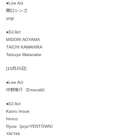
●Live Act
関口シンゴ
yogi
●DJ Act
MIDORI AOYAMA
TAICHI KAWAHIRA
Tatsuya Watanabe
[10月25日]
●Live Act
中野陽介（Emerald）
●DJ Act
Kaoru Inoue
hiroco
Ryuw（prpr/YENTOWN）
YACHA