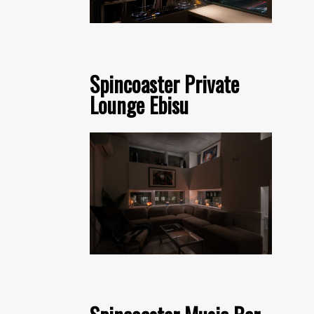
Spincoaster Private
Lounge Ebisu