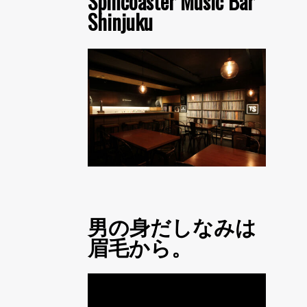
Spincoaster Music Bar
Shinjuku
男の身だしなみは
眉毛から。