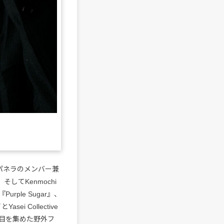
パネラのメンバー兼
そしてKenmochi
urple Sugar』、
sei Collective
注目を集めた野外フ