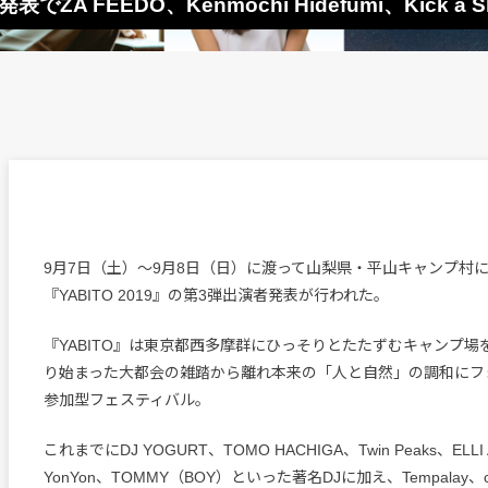
A FEEDO、Kenmochi Hidefumi、Kick a S
9月7日（土）〜9月8日（日）に渡って山梨県・平山キャンプ村
『YABITO 2019』の第3弾出演者発表が行われた。
『YABITO』は東京都西多摩群にひっそりとたたずむキャンプ場を
り始まった大都会の雑踏から離れ本来の「人と自然」の調和にフ
参加型フェスティバル。
これまでにDJ YOGURT、TOMO HACHIGA、Twin Peaks、ELLI
YonYon、TOMMY（BOY）といった著名DJに加え、Tempalay、c