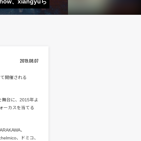
how、xiangyuら
2019.08.07
にて開催される
舞台に、2015年よ
ォーカスを当てる
 ARAKAWA、
helmico、ドミコ、