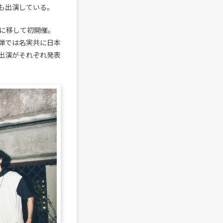
アクトも出演している。
に移して初開催。
2弾では名実共に日本
E）の出演がそれぞれ発表