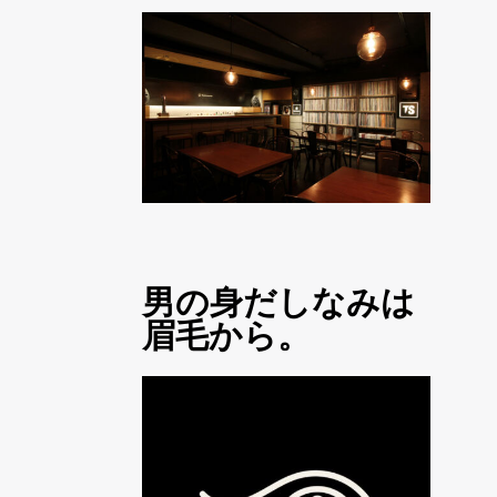
男の身だしなみは
眉毛から。