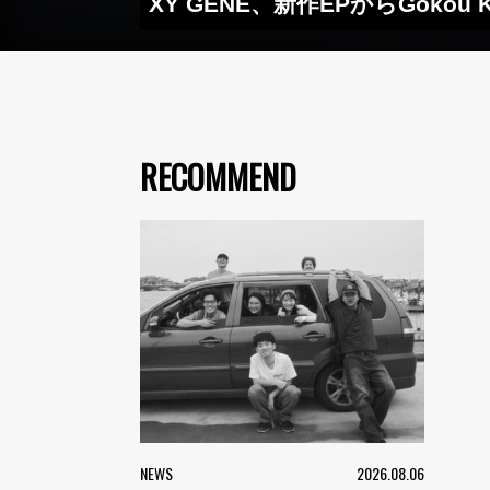
XY GENE、新作EPからGoko
RECOMMEND
NEWS
2026.08.06