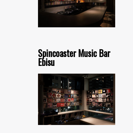
Spincoaster Music Bar
Ebisu