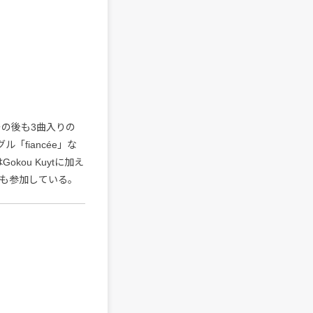
。その後も3曲入りの
「fiancée」な
kou Kuytに加え
seiも参加している。