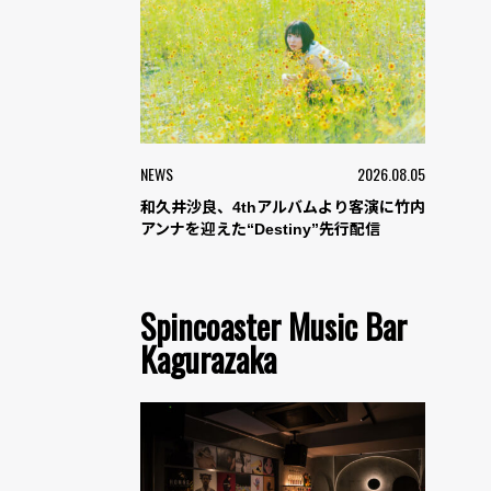
NEWS
2026.08.05
和久井沙良、4thアルバムより客演に竹内
アンナを迎えた“Destiny”先行配信
Spincoaster Music Bar
Kagurazaka