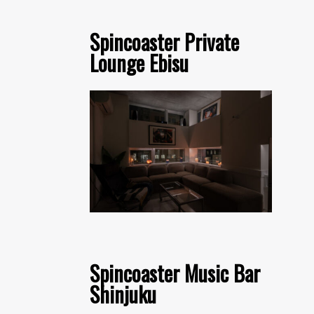
Spincoaster Private
Lounge Ebisu
Spincoaster Music Bar
Shinjuku