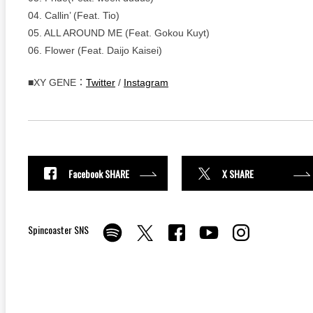
04. Callin’ (Feat. Tio)
05. ALL AROUND ME (Feat. Gokou Kuyt)
06. Flower (Feat. Daijo Kaisei)
■XY GENE：
Twitter
/
Instagram
Facebook SHARE
X SHARE
Spincoaster SNS