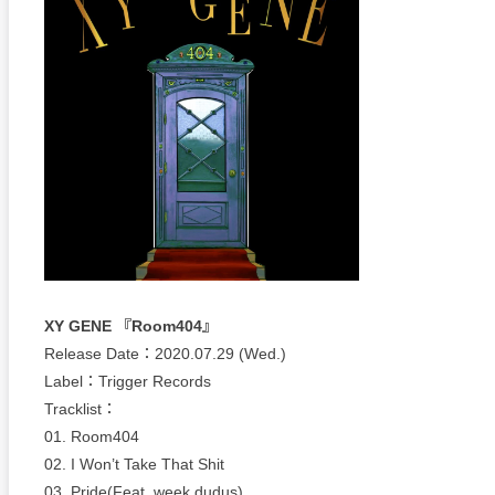
XY GENE 『Room404』
Release Date：2020.07.29 (Wed.)
Label：Trigger Records
Tracklist：
01. Room404
02. I Won’t Take That Shit
03. Pride(Feat. week dudus)