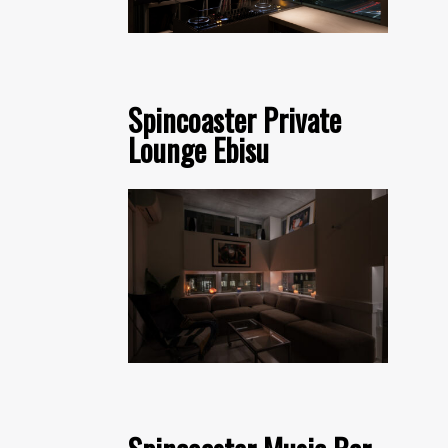
Spincoaster Private
Lounge Ebisu