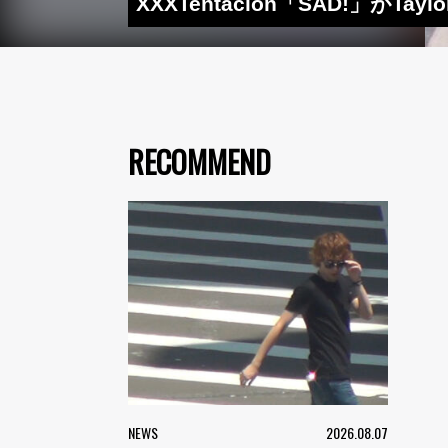
XXXTentacion「SAD!」がTa
RECOMMEND
NEWS
2026.08.07