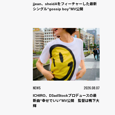
jjean、sheidAをフィーチャーした最新
シングル“gossip boy”MV公開
NEWS
2026.08.07
ICHIRO、D3adStockプロデュースの最
新曲“幸せでいい”MV公開 監督は鴨下大
輝