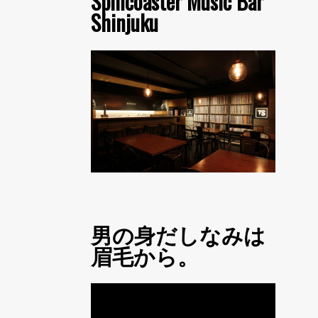
Spincoaster Music Bar
Shinjuku
男の身だしなみは
眉毛から。