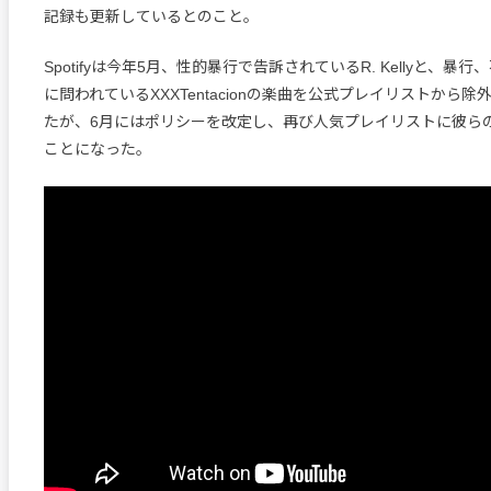
記録も更新しているとのこと。
Spotifyは今年5月、性的暴行で告訴されているR. Kellyと、暴
に問われているXXXTentacionの楽曲を公式プレイリストから
たが、6月にはポリシーを改定し、再び人気プレイリストに彼ら
ことになった。