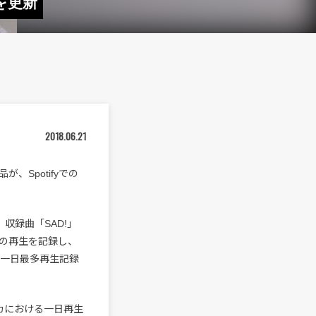
録を更新
2018.06.21
が、Spotifyでの
』収録曲「SAD!」
上の再生を記録し、
ち出した一日最多再生記録
メリカにおける一日再生