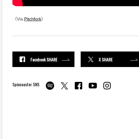
（Via.
Pitchfork
）
Facebook SHARE
X SHARE
Spincoaster SNS