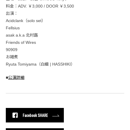
料金：ADV. ￥3,000 / DOOR ￥3,500
出演：
Acidclank（solo set）
Fellsius
asak a.k.a 北村蕗
Friends of Wires
90909
お雑煮
Ryuta Tomiyama（白織 | HASSHIKI）
■
公演詳細
Facebook SHARE