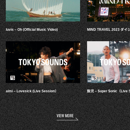
luvis – Oh (Official Music Video)
MIND TRAVEL 2023 
aimi – Lovesick (Live Session）
鋭児 – $uper $onic（Live 
VIEW MORE