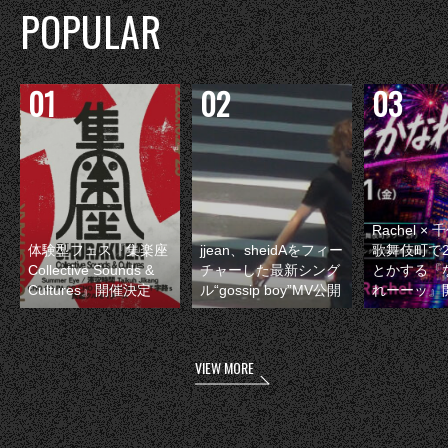
POPULAR
Rachel 
体験型フェス『集楽座
jjean、sheidAをフィー
歌舞伎町で
Collective Sounds &
チャーした最新シング
とかする『
Cultures』開催決定
ル“gossip boy”MV公開
れーーッ』
VIEW MORE