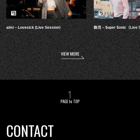
aimi – Lovesick (Live Session）
鋭児 – $uper $onic（Live 
VIEW MORE
PAGE to TOP
CONTACT