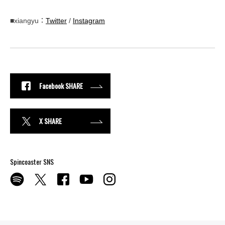
■xiangyu：
Twitter
/
Instagram
Facebook SHARE
X SHARE
Spincoaster SNS