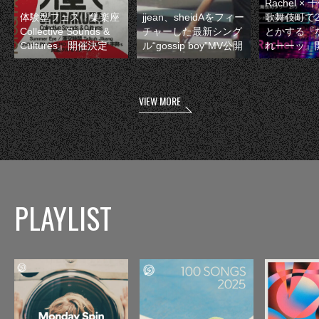
Rachel 
体験型フェス『集楽座
jjean、sheidAをフィー
歌舞伎町で
Collective Sounds &
チャーした最新シング
とかする『
Cultures』開催決定
ル“gossip boy”MV公開
れーーッ』
VIEW MORE
PLAYLIST