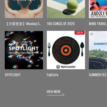
【月曜更新】Monday Spin
100 SONGS OF 2025
MIND TRAVEL
SPOTLIGHT
FabCafe
SUMMER FES
VIEW MORE