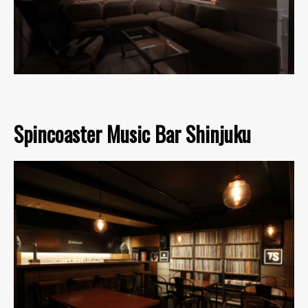
Spincoaster Music Bar Shinjuku