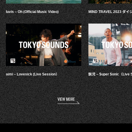
luvis – Oh (Official Music Video)
MIND TRAVEL 2023 
aimi – Lovesick (Live Session）
鋭児 – $uper $onic（Live 
VIEW MORE