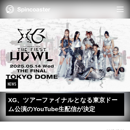
Skip
to
content
NEWS
XG、ツアーファイナルとなる東京ドー
ム公演のYouTube生配信が決定