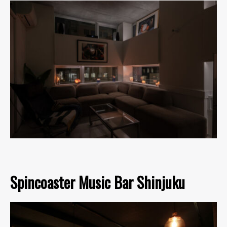
Spincoaster Music Bar Shinjuku