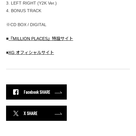
3. LEFT RIGHT (Y2K Ver.)
4. BONUS TRACK
※CD BOX / DIGITAL
■
『MILLION PLACES』特設サイト
■
XG オフィシャルサイト
Facebook SHARE
X SHARE