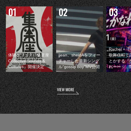
Rachel 
体験型フェス『集楽座
jjean、sheidAをフィー
歌舞伎町で
Collective Sounds &
チャーした最新シング
とかする『
Cultures』開催決定
ル“gossip boy”MV公開
れーーッ』
VIEW MORE