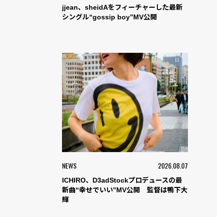
jjean、sheidAをフィーチャーした最新
シングル“gossip boy”MV公開
NEWS
2026.08.07
ICHIRO、D3adStockプロデュースの最
新曲“幸せでいい”MV公開 監督は鴨下大
輝