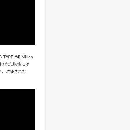
PE #4] Million
公開された映像には
ビートを、洗練された