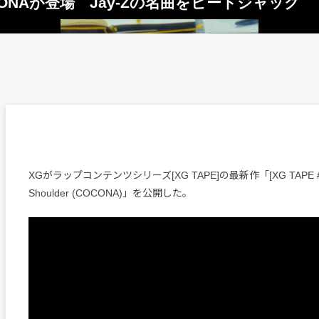
COCONAが登場 Jay-Zの名曲をビートジャック
XGがラップコンテンツシリーズ[XG TAPE]の最新作「[XG TAPE #4] Di
Shoulder (COCONA)」を公開した。