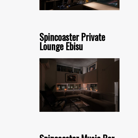
Spincoaster Private
Lounge Ebisu