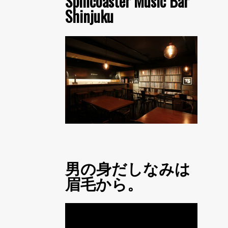
Spincoaster Music Bar
Shinjuku
男の身だしなみは
眉毛から。