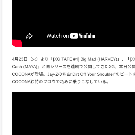
4月23日（火）より「[XG TAPE #4] Big Mad (HARVEY)」、「[XG TA
Cash (MAYA)」と同シリーズを連続で公開してきたXG。本日
COCONAが登場。Jay-Zの名曲“Dirt Off Your Shoulder”の
COCONA独特のフロウで巧みに乗りこなしている。