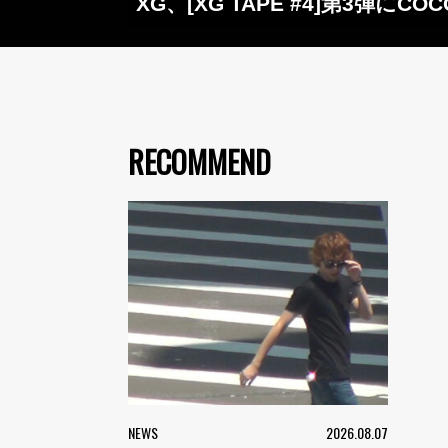
XG、[XG TAPE #4]第3弾に
RECOMMEND
NEWS
2026.08.07