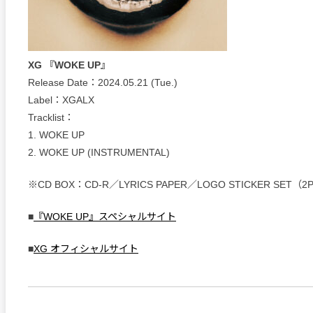
XG 『WOKE UP』
Release Date：2024.05.21 (Tue.)
Label：XGALX
Tracklist：
1. WOKE UP
2. WOKE UP (INSTRUMENTAL)
※CD BOX：CD-R／LYRICS PAPER／LOGO STICKER SET（2P
■
『WOKE UP』スペシャルサイト
■
XG オフィシャルサイト