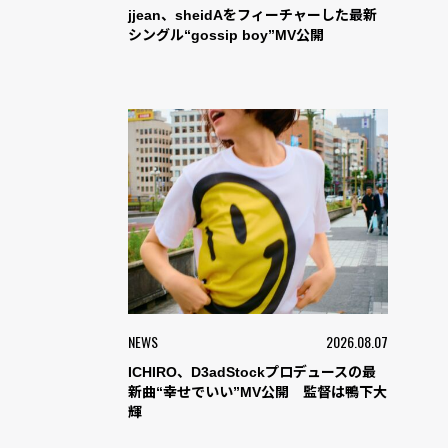
jjean、sheidAをフィーチャーした最新
シングル“gossip boy”MV公開
NEWS
2026.08.07
ICHIRO、D3adStockプロデュースの最
新曲“幸せでいい”MV公開 監督は鴨下大
輝