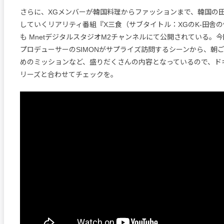
さらに、XGメンバーが韓国料理からファッションまで、韓国の
していくリアリティ番組『X三食（サブタイトル：XGのK-田舎
も MnetデジタルスタジオM2チャンネルにて公開されている。
プロデューサーのSIMONがサプライズ訪問するシーンから、朝
めのミッションなど、盛りだくさんの内容となっているので、ド
リーズと合わせてチェックを。