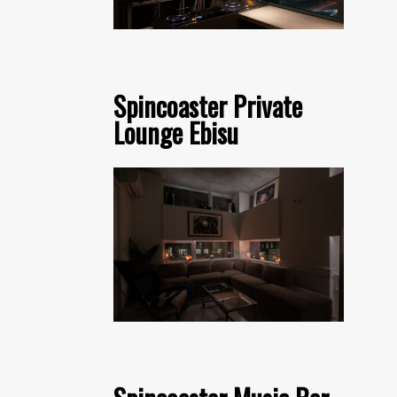
Spincoaster Private
Lounge Ebisu