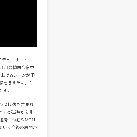
ロデューサー・
年1月の韓国合宿中
み上げるシーンが印
衝撃を与えたい」と
くる。
ンス映像も含まれ
ベルが当時から非
考に悩むSIMON
ていく今後の展開か