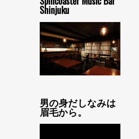
Spincoaster Music Bar
Shinjuku
男の身だしなみは
眉毛から。