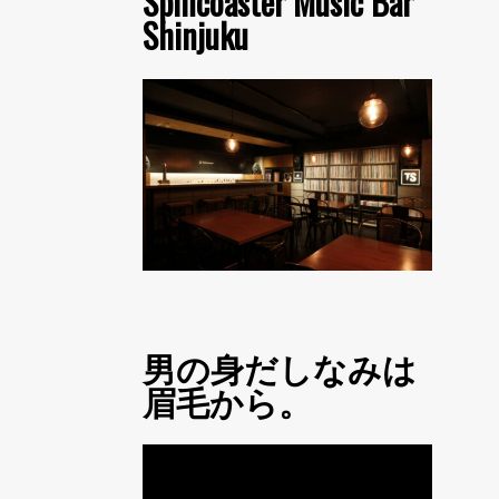
Spincoaster Music Bar
Shinjuku
男の身だしなみは
眉毛から。