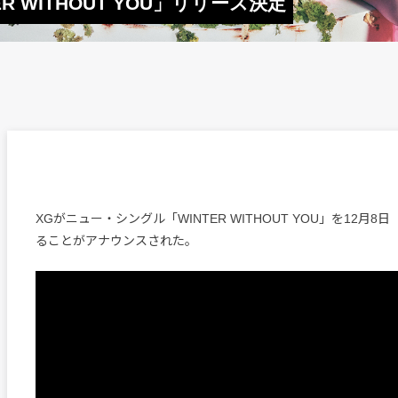
 WITHOUT YOU」リリース決定
XGがニュー・シングル「WINTER WITHOUT YOU」を12月
ることがアナウンスされた。