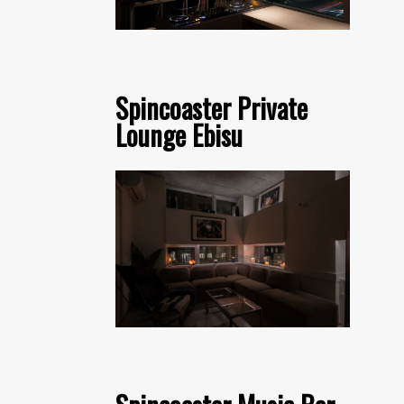
Spincoaster Private
Lounge Ebisu