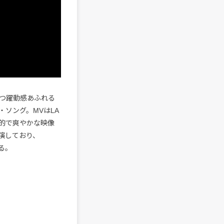
立つ躍動感あふれる
ソング。MVはLA
的で爽やかな映像
出演しており、
いる。