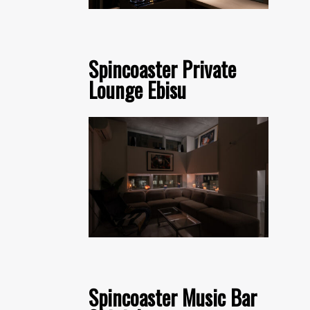
Spincoaster Private
Lounge Ebisu
Spincoaster Music Bar