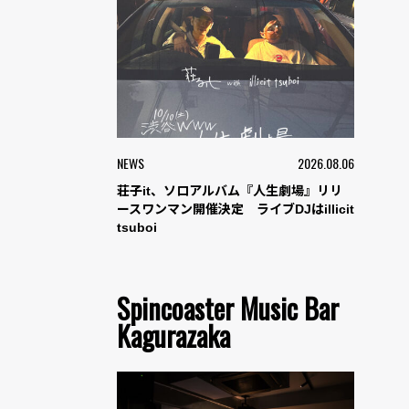
NEWS
2026.08.06
荘子it、ソロアルバム『人生劇場』リリ
ースワンマン開催決定 ライブDJはillicit
tsuboi
Spincoaster Music Bar
Kagurazaka