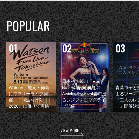
POPULAR
日本初上陸の『Red
Watson、地元・徳島
Bull Symphonic』に
青葉市子と
にてフリーライブ開
Awichが出演 4都市巡
よるツーマ
催 『阿波おどり
るシンフォニックライ
『二人のレ
2026』に併せて実施
ブ開催
ー』開催決
VIEW MORE