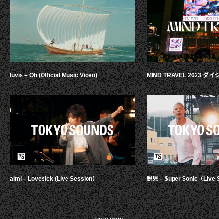
luvis – Oh (Official Music Video)
MIND TRAVEL 2023 
aimi – Lovesick (Live Session）
鋭児 – $uper $onic（Live 