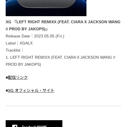
XG 『LEFT RIGHT REMIXX (FEAT. CIARA X JACKSON WANG
// PROD BY JAKOPS)』
Release Date：2023.05.05 (Fri.)
Label：XGALX
Tracklist：
1. LEFT RIGHT REMIXX (FEAT. CIARA X JACKSON WANG //
PROD BY JAKOPS)
■
配信リンク
■
XG オフィシャル・サイト