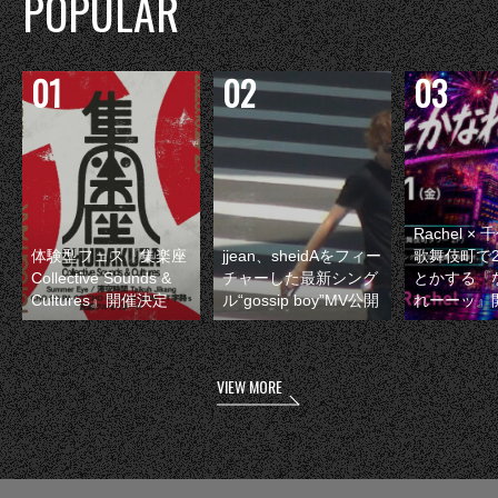
POPULAR
Rachel 
体験型フェス『集楽座
jjean、sheidAをフィー
歌舞伎町で
Collective Sounds &
チャーした最新シング
とかする『
Cultures』開催決定
ル“gossip boy”MV公開
れーーッ』
VIEW MORE