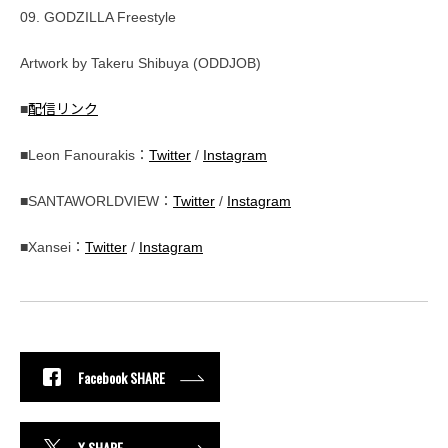
09. GODZILLA Freestyle
Artwork by Takeru Shibuya (ODDJOB)
■
配信リンク
■Leon Fanourakis：
Twitter
/
Instagram
■SANTAWORLDVIEW：
Twitter
/
Instagram
■Xansei：
Twitter
/
Instagram
Facebook SHARE
X SHARE