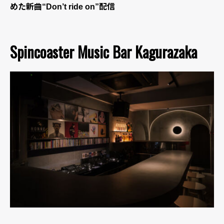
めた新曲“Don’t ride on”配信
Spincoaster Music Bar Kagurazaka