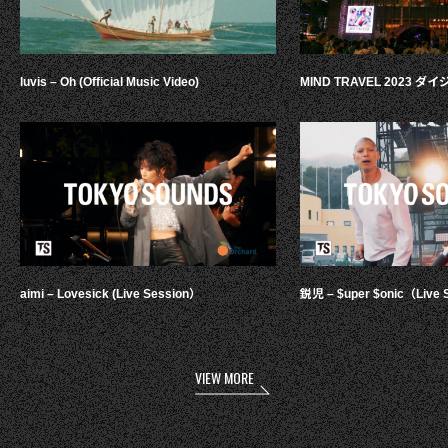
luvis – Oh (Official Music Video)
MIND TRAVEL 2023 
aimi – Lovesick (Live Session）
鋭児 – $uper $onic（Live 
VIEW MORE