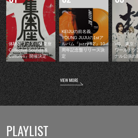
KEIJUの前名義、
YOUNG JUJUの1stア
体験型フェス『集楽座
ルバム『juzzy 92’』10
XG、東京
Collective Sounds &
周年記念盤リリース決
ワールドツ
Cultures』開催決定
定
ナル公演の
VIEW MORE
PLAYLIST