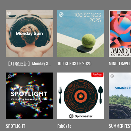
【月曜更新】Monday Spin
100 SONGS OF 2025
MIND TRAVEL
SPOTLIGHT
FabCafe
SUMMER FES