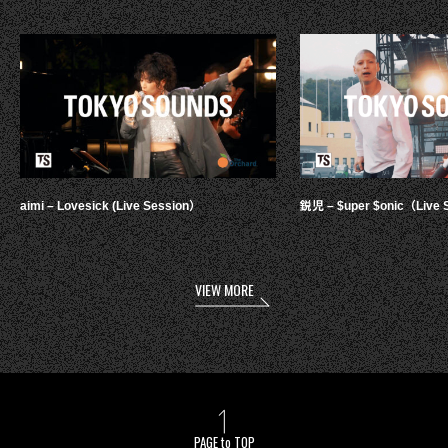
aimi – Lovesick (Live Session）
鋭児 – $uper $onic（Live 
VIEW MORE
PAGE to TOP