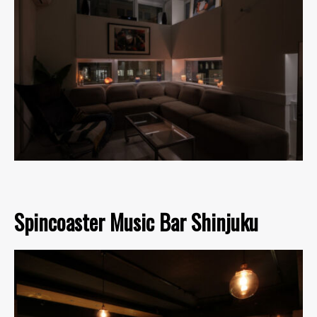
Spincoaster Music Bar Shinjuku