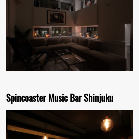
Spincoaster Music Bar Shinjuku