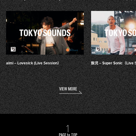
aimi – Lovesick (Live Session）
鋭児 – $uper $onic（Live 
VIEW MORE
PAGE to TOP