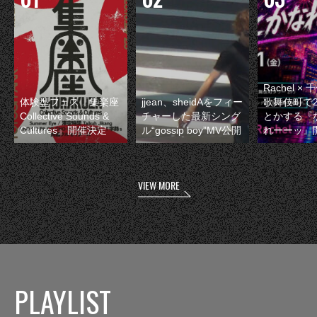
Rachel 
体験型フェス『集楽座
jjean、sheidAをフィー
歌舞伎町で
Collective Sounds &
チャーした最新シング
とかする『
Cultures』開催決定
ル“gossip boy”MV公開
れーーッ』
VIEW MORE
PLAYLIST