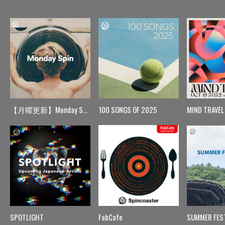
【月曜更新】Monday Spin
100 SONGS OF 2025
MIND TRAVEL
SPOTLIGHT
FabCafe
SUMMER FES