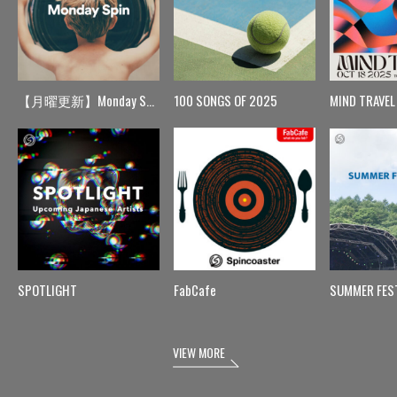
【月曜更新】Monday Spin
100 SONGS OF 2025
MIND TRAVEL
SPOTLIGHT
FabCafe
SUMMER FES
VIEW MORE