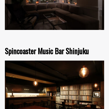
Spincoaster Music Bar Shinjuku