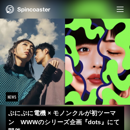
Skip
to
content
NEWS
ぷにぷに電機 × モノンクルが初ツーマ
ン WWWのシリーズ企画『dots』にて