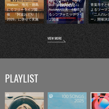
Watson、地元・徳島
Bull Symphonic』に
青葉市子と
にてフリーライブ開
Awichが出演 4都市巡
よるツーマ
催 『阿波おどり
るシンフォニックライ
『二人のレ
2026』に併せて実施
ブ開催
ー』開催決
VIEW MORE
PLAYLIST