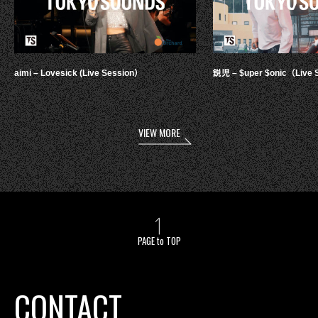
aimi – Lovesick (Live Session）
鋭児 – $uper $onic（Live 
VIEW MORE
PAGE to TOP
CONTACT