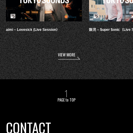
aimi – Lovesick (Live Session）
鋭児 – $uper $onic（Live 
VIEW MORE
PAGE to TOP
CONTACT