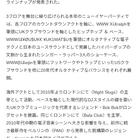
ラインナップが発表された。
3フロアを舞台に繰り広げられる本年のニューイヤーパーティで
は、各フロアのカウントダウンアクトを軸に、WWW Xはralphを
筆頭にUKクラブサウンドを軸としたヒップホップ ＆ ベース、
WWWは¥ØU$UK€ ¥UK1MAT$Uを筆頭にオルタナティブな電子
テクノと日本のユースサウンドとして発展したハイパーポップの
文脈から生まれたシンガー・ラッパー3人のショーケース、
WWWβはeijinを筆頭にフットワークやトラップといったUSクラ
ブサウンドを核に20年代オルタナティブなバウンスをそれぞれ展
開。
海外アクトとして2010年よりロンドンにて〈Night Slugs〉の主
宰として活動、ベースを軸とした現代的なDJスタイルの礎を築い
たUKクラブミュージックを代表するレジェンド・Bok Bokがロン
グセットを披露。同じくロンドンにて〈Bala Club〉を主宰、
2010年代中期の電子音楽シーンへ大きな影響を与え、前作に続
き最新作をベルリンの〈PAN〉から発表した脱構築のレジェン