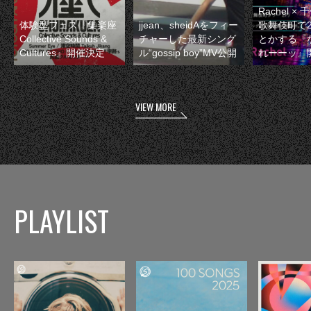
Rachel 
体験型フェス『集楽座
jjean、sheidAをフィー
歌舞伎町で
Collective Sounds &
チャーした最新シング
とかする『
Cultures』開催決定
ル“gossip boy”MV公開
れーーッ』
VIEW MORE
PLAYLIST