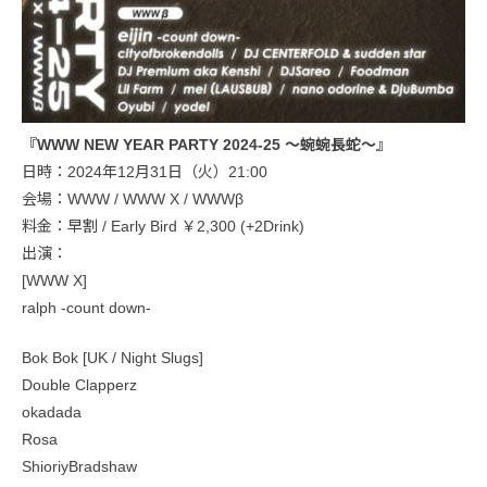
『WWW NEW YEAR PARTY 2024-25 ～蜿蜿長蛇～』
日時：2024年12月31日（火）21:00
会場：WWW / WWW X / WWWβ
料金：早割 / Early Bird ￥2,300 (+2Drink)
出演：
[WWW X]
ralph -count down-
Bok Bok [UK / Night Slugs]
Double Clapperz
okadada
Rosa
ShioriyBradshaw