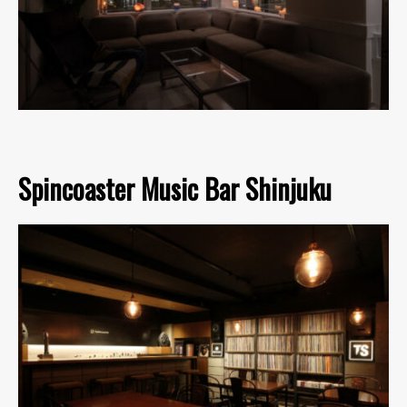
Spincoaster Music Bar Shinjuku