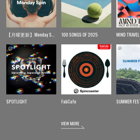
【月曜更新】Monday Spin
100 SONGS OF 2025
MIND TRAVEL
SPOTLIGHT
FabCafe
SUMMER FES
VIEW MORE