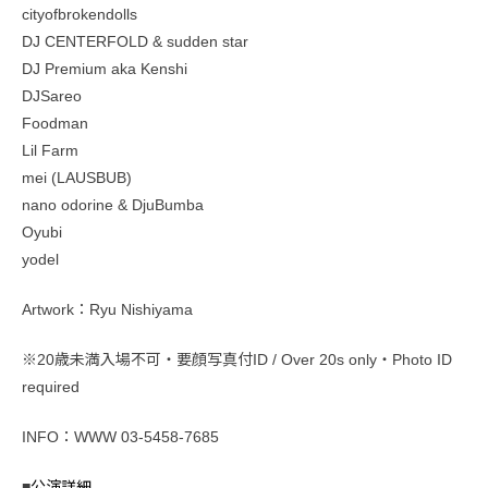
cityofbrokendolls
DJ CENTERFOLD & sudden star
DJ Premium aka Kenshi
DJSareo
Foodman
Lil Farm
mei (LAUSBUB)
nano odorine & DjuBumba
Oyubi
yodel
Artwork：Ryu Nishiyama
※20歳未満入場不可・要顔写真付ID / Over 20s only・Photo ID
required
INFO：WWW 03-5458-7685
■
公演詳細