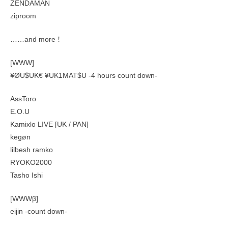
ZENDAMAN
ziproom
……and more！
[WWW]
¥ØU$UK€ ¥UK1MAT$U -4 hours count down-
AssToro
E.O.U
Kamixlo LIVE [UK / PAN]
kegøn
lilbesh ramko
RYOKO2000
Tasho Ishi
[WWWβ]
eijin -count down-