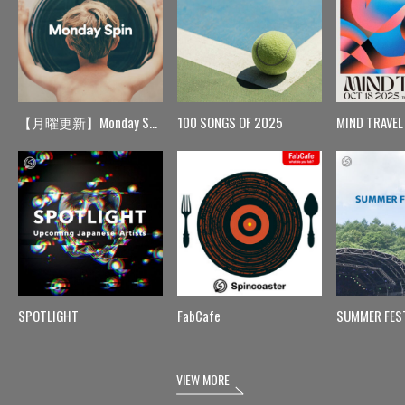
【月曜更新】Monday Spin
100 SONGS OF 2025
MIND TRAVEL
SPOTLIGHT
FabCafe
SUMMER FES
VIEW MORE