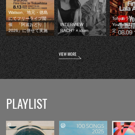
Watson、地元・徳島
にてフリーライブ開
Tohjiのラ
催 『阿波おどり
INTERVIEW ｜
YouTube
2026』に併せて実施
RACH? × idom
定
VIEW MORE
PLAYLIST