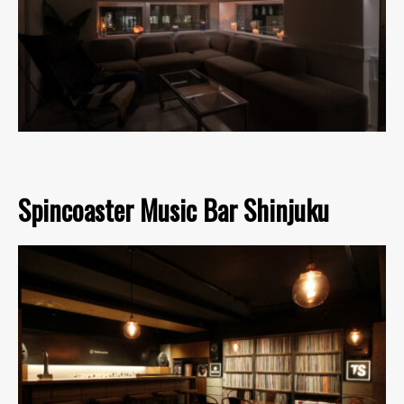
Spincoaster Music Bar Shinjuku