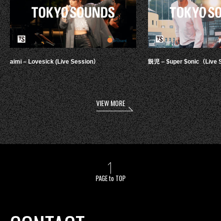
aimi – Lovesick (Live Session）
鋭児 – $uper $onic（Live 
VIEW MORE
PAGE to TOP