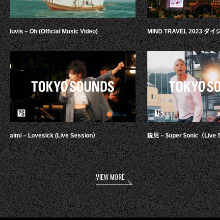
luvis – Oh (Official Music Video)
MIND TRAVEL 2023 
aimi – Lovesick (Live Session）
鋭児 – $uper $onic（Live 
VIEW MORE