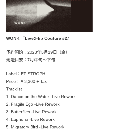
WONK 『Live:Flip Couture #2』
予約開始：2023年5月19日（金）
発送目安：7月中旬～下旬
Label：EPISTROPH
Price：￥3,300 + Tax
Tracklist：
1. Dance on the Water -Live Rework
2. Fragile Ego -Live Rework
3. Butterflies -Live Rework
4. Euphoria -Live Rework
5. Migratory Bird -Live Rework