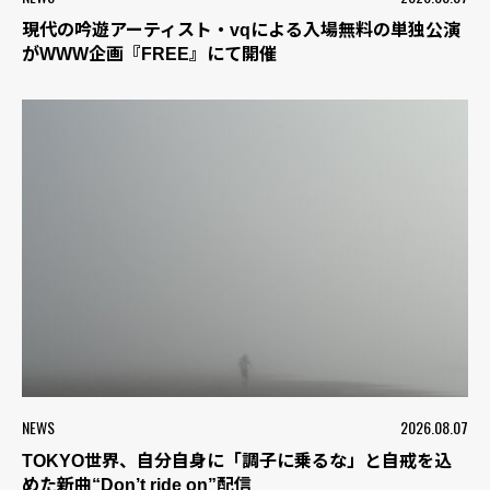
現代の吟遊アーティスト・vqによる入場無料の単独公演
がWWW企画『FREE』にて開催
NEWS
2026.08.07
TOKYO世界、自分自身に「調子に乗るな」と自戒を込
めた新曲“Don’t ride on”配信