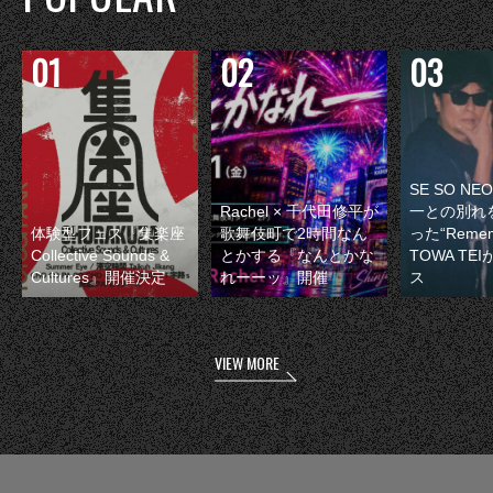
SE SO N
Rachel × 千代田修平が
一との別れ
体験型フェス『集楽座
歌舞伎町で2時間なん
った“Remem
Collective Sounds &
とかする『なんとかな
TOWA TE
Cultures』開催決定
れーーッ』開催
ス
VIEW MORE