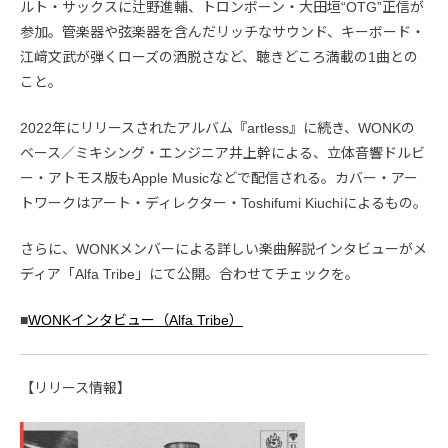
ルト・サックスに辻野進輔、トロンボーン・大田垣“OTG”正信が
参加。管楽器や弦楽器を含んだリッチなサウンド、キーボード・
江﨑文武が弾くローズの洒脱さなど、聴きどころ満載の1曲との
こと。
2022年にリリースされたアルバム『artless』に続き、WONKの
ベース／ミキシング・エンジニア井上幹による、立体音響ドルビ
ー・アトモス版もApple Musicなどで配信される。カバー・アー
トワークはアート・ディレクター・Toshifumi Kiuchiによるもの。
さらに、WONKメンバーによる詳しい楽曲解説インタビューがメ
ディア「Alfa Tribe」にて公開。合わせてチェックを。
■
WONKインタビュー（Alfa Tribe）
【リリース情報】