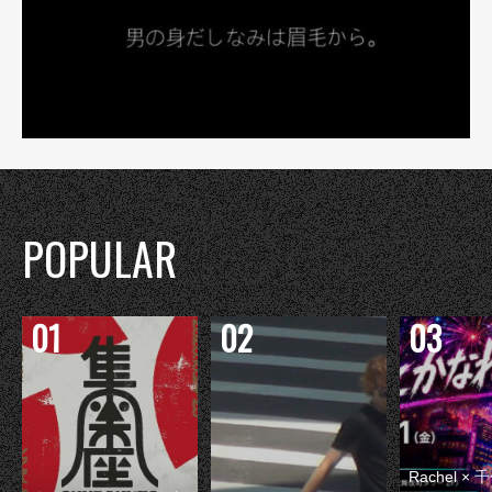
POPULAR
Rachel 