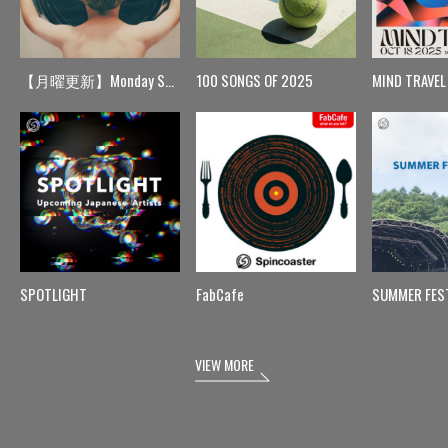
【月曜更新】Monday Spin
100 SONGS OF 2025
MIND TRAVEL
SPOTLIGHT
FabCafe
SUMMER FES
VIEW MORE