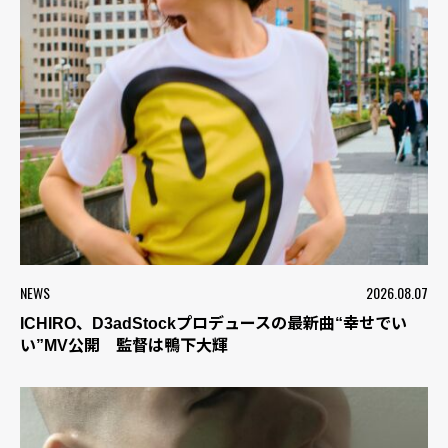
NEWS
2026.08.07
ICHIRO、D3adStockプロデュースの最新曲“幸せでい
い”MV公開 監督は鴨下大輝