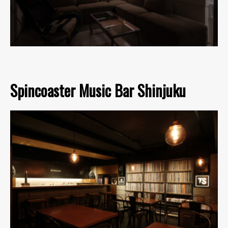
Spincoaster Music Bar Shinjuku