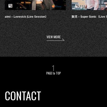
aimi – Lovesick (Live Session）
鋭児 – $uper $onic（Live 
VIEW MORE
PAGE to TOP
CONTACT