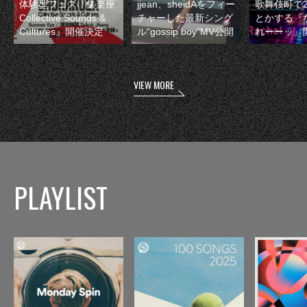
体験型フェス『集楽座
jjean、sheidAをフィー
歌舞伎町で
Collective Sounds &
チャーした最新シング
とかする『
Cultures』開催決定
ル“gossip boy”MV公開
れーーッ』
VIEW MORE
PLAYLIST