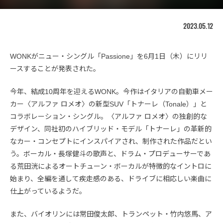
2023.05.12
WONKがニュー・シングル「Passione」を6月1日（木）にリリ
ースすることが発表された。
今年、結成10周年を迎えるWONK。今作はイタリアの自動車メー
カー〈アルファ ロメオ〉の新型SUV「トナーレ（Tonale）」と
コラボレーション・シングル。〈アルファ ロメオ〉の独創的な
デザイン、同社初のハイブリッド・モデル「トナーレ」の革新的
なカー・コンセプトにインスパイアされ、制作された作品だとい
う。ボーカル・長塚健斗の歌声と、ドラム・プロデューサーであ
る荒田洸によるオートチューン・ボーカルが特徴的なイントロに
始まり、全編を通して疾走感のある、ドライブに相応しい楽曲に
仕上がっているようだ。
また、バイオリンには常田俊太郎、トランペット・竹内悠馬、ア