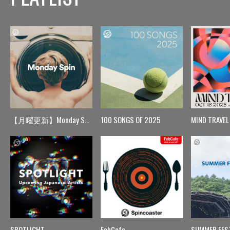
【月曜更新】Monday Spin
100 SONGS OF 2025
MIND TRAVEL
SPOTLIGHT
FabCafe
SUMMER FES