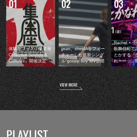
Rachel 
体験型フェス『集楽座
jjean、sheidAをフィー
歌舞伎町で
Collective Sounds &
チャーした最新シング
とかする『
Cultures』開催決定
ル“gossip boy”MV公開
れーーッ』
VIEW MORE
PLAYLIST