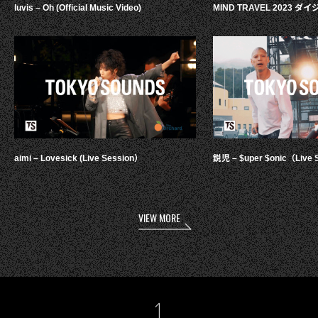
luvis – Oh (Official Music Video)
MIND TRAVEL 2023 
aimi – Lovesick (Live Session）
鋭児 – $uper $onic（Live 
VIEW MORE