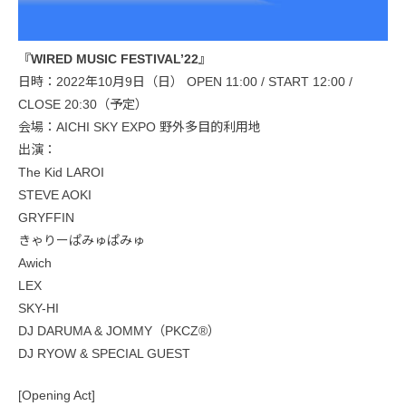
『WIRED MUSIC FESTIVAL’22』
日時：2022年10月9日（日） OPEN 11:00 / START 12:00 /
CLOSE 20:30（予定）
会場：AICHI SKY EXPO 野外多目的利用地
出演：
The Kid LAROI
STEVE AOKI
GRYFFIN
きゃりーぱみゅぱみゅ
Awich
LEX
SKY-HI
DJ DARUMA & JOMMY（PKCZ®︎）
DJ RYOW & SPECIAL GUEST
[Opening Act]