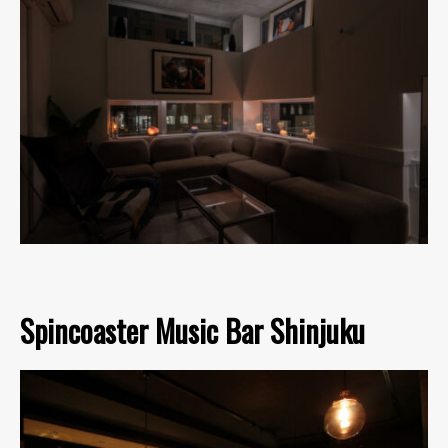
Spincoaster Music Bar Shinjuku