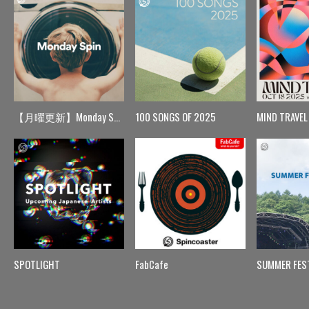
【月曜更新】Monday Spin
100 SONGS OF 2025
MIND TRAVEL
SPOTLIGHT
FabCafe
SUMMER FES