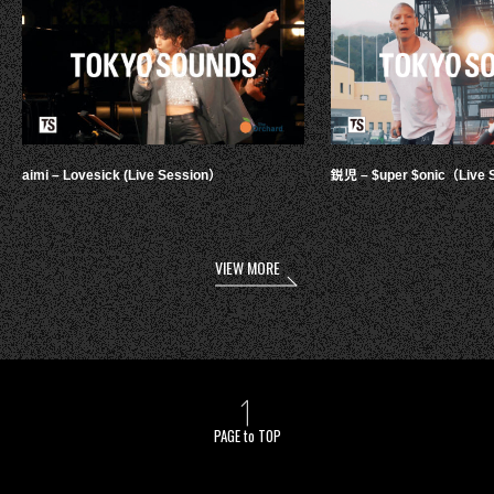
aimi – Lovesick (Live Session）
鋭児 – $uper $onic（Live 
VIEW MORE
PAGE to TOP