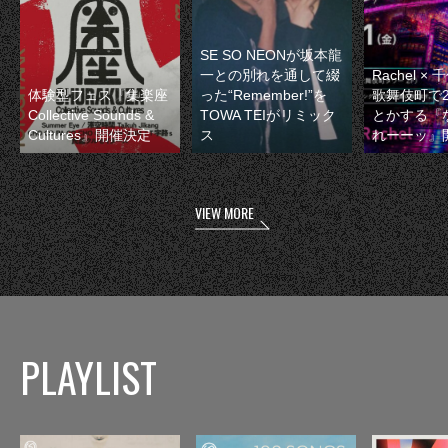
SE SO NEONが坂本龍
一との別れを通して綴
Rachel 
体験型フェス『集楽座
った“Remember!”を
歌舞伎町で
Collective Sounds &
TOWA TEIがリミック
とかする『
Cultures』開催決定
ス
れーーッ』
VIEW MORE
PLAYLIST