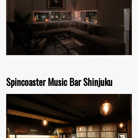
Spincoaster Music Bar Shinjuku