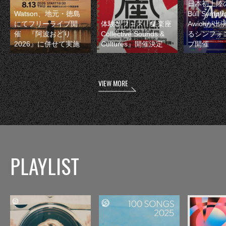
日本初上陸の
Watson、地元・徳島
Bull Symp
にてフリーライブ開
体験型フェス『集楽座
Awichが
催 『阿波おどり
Collective Sounds &
るシンフォ
2026』に併せて実施
Cultures』開催決定
ブ開催
VIEW MORE
PLAYLIST