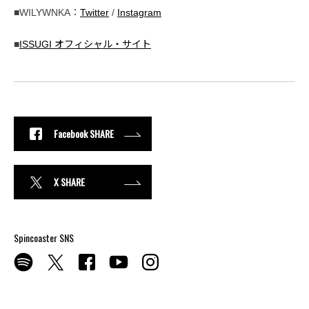
■WILYWNKA：
Twitter
/
Instagram
■
ISSUGI オフィシャル・サイト
Facebook SHARE
X SHARE
Spincoaster SNS