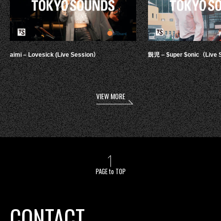
aimi – Lovesick (Live Session）
鋭児 – $uper $onic（Live 
VIEW MORE
PAGE to TOP
CONTACT