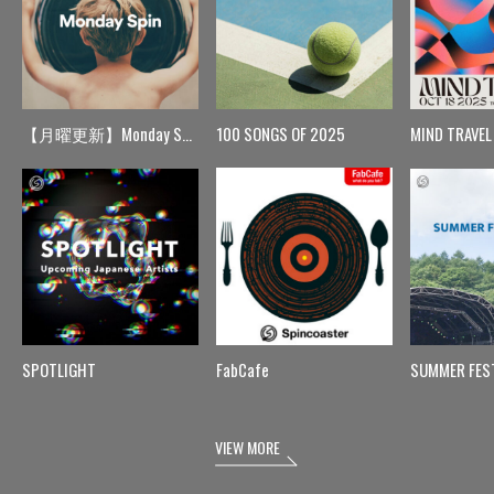
【月曜更新】Monday Spin
100 SONGS OF 2025
MIND TRAVEL
SPOTLIGHT
FabCafe
SUMMER FES
VIEW MORE