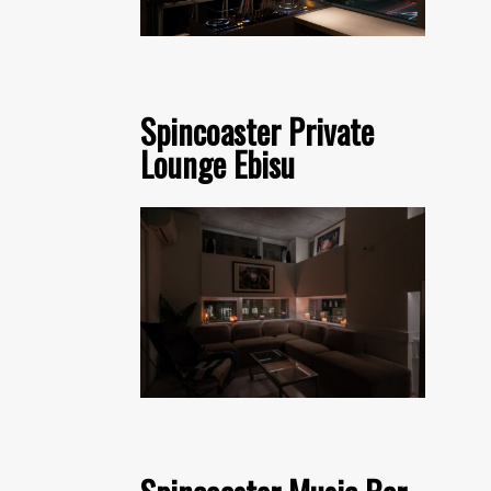
Spincoaster Private
Lounge Ebisu