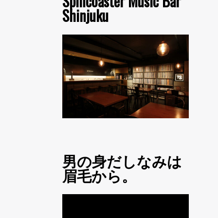
Spincoaster Music Bar
Shinjuku
男の身だしなみは
眉毛から。