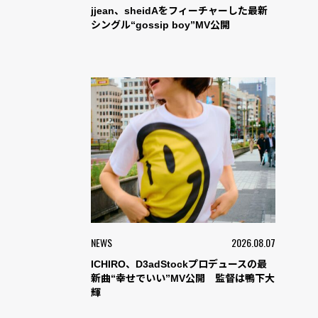
jjean、sheidAをフィーチャーした最新
シングル“gossip boy”MV公開
NEWS
2026.08.07
ICHIRO、D3adStockプロデュースの最
新曲“幸せでいい”MV公開 監督は鴨下大
輝