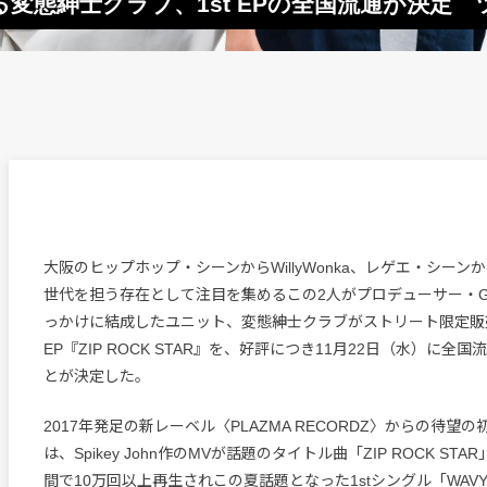
Nによる変態紳士クラブ、1st EPの全国流通が決定
大阪のヒップホップ・シーンからWillyWonka、レゲエ・シーンか
世代を担う存在として注目を集めるこの2人がプロデューサー・G
っかけに結成したユニット、変態紳士クラブがストリート限定販売
EP『ZIP ROCK STAR』を、好評につき11月22日（水）に全
とが決定した。
2017年発足の新レーベル〈PLAZMA RECORDZ〉からの待望
は、Spikey John作のMVが話題のタイトル曲「ZIP ROCK ST
間で10万回以上再生されこの夏話題となった1stシングル「WAV