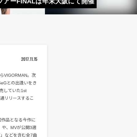
 ツアーFINALは年末大阪にて開催
2017.11.15
らVIGORMAN。次
eGとの出逢いをき
していた1st
国流通リリースするこ
の初作品となる今作に
AR」や、MVが公開3週
Y」などを含む全7曲