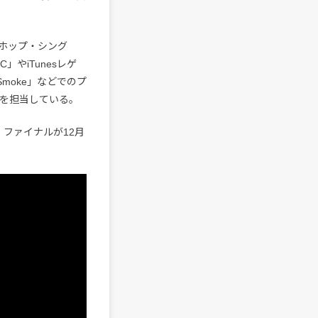
プホップ・シング
」やiTunesレゲ
&Smoke」などでのプ
曲を担当している。
・ファイナルが12月
。