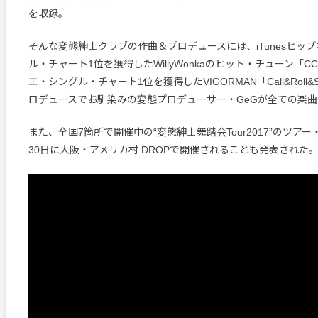
を収録。
そんな変態紳士クラブの作曲＆プロデュースには、iTunesヒッ
ル・チャート1位を獲得したWillyWonkaのヒット・チューン「CCC
エ・シングル・チャート1位を獲得したVIGORMAN「Call&Roll
ロデュースでお馴染みの変態プロデューサー・GeGが全ての楽
また、全国7箇所で開催中の“変態紳士舞踏会Tour2017”のツアー
30日に大阪・アメリカ村 DROPで開催されることも発表された