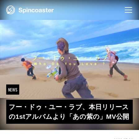
Skip
to
content
NEWS
フー・ドゥ・ユー・ラブ、本日リリース
の1stアルバムより「あの紫の」MV公開