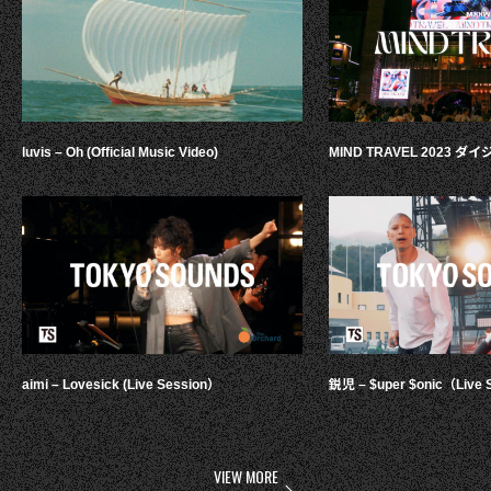
luvis – Oh (Official Music Video)
MIND TRAVEL 2023 
aimi – Lovesick (Live Session）
鋭児 – $uper $onic（Live 
VIEW MORE