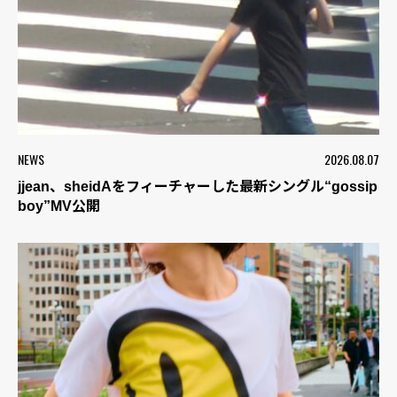
NEWS
2026.08.07
jjean、sheidAをフィーチャーした最新シングル“gossip
boy”MV公開