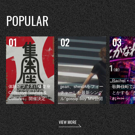
POPULAR
Rachel 
体験型フェス『集楽座
jjean、sheidAをフィー
歌舞伎町で
Collective Sounds &
チャーした最新シング
とかする『
Cultures』開催決定
ル“gossip boy”MV公開
れーーッ』
VIEW MORE