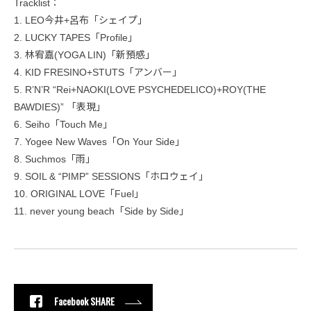
Tracklist：
1. LEO今井+呂布「シェイプ」
2. LUCKY TAPES「Profile」
3. 林宥嘉(YOGA LIN)「新預感」
4. KID FRESINO+STUTS「アンバー」
5. R’N’R “Rei+NAOKI(LOVE PSYCHEDELICO)+ROY(THE
BAWDIES)” 「表現」
6. Seiho「Touch Me」
7. Yogee New Waves「On Your Side」
8. Suchmos「雨」
9. SOIL & “PIMP” SESSIONS「ホロウェイ」
10. ORIGINAL LOVE「Fuel」
11. never young beach「Side by Side」
Facebook SHARE