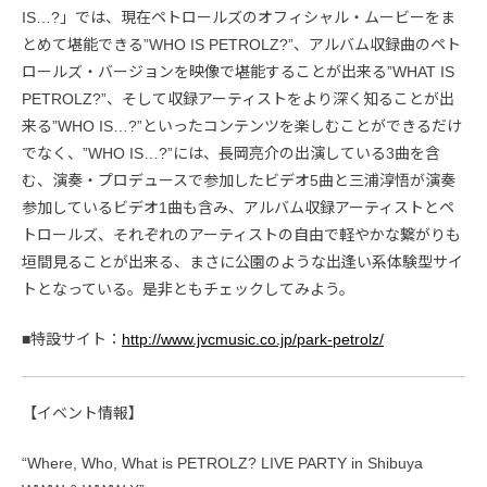
IS…?」では、現在ペトロールズのオフィシャル・ムービーをま
とめて堪能できる”WHO IS PETROLZ?”、アルバム収録曲のペト
ロールズ・バージョンを映像で堪能することが出来る”WHAT IS
PETROLZ?”、そして収録アーティストをより深く知ることが出
来る”WHO IS…?”といったコンテンツを楽しむことができるだけ
でなく、”WHO IS…?”には、長岡亮介の出演している3曲を含
む、演奏・プロデュースで参加したビデオ5曲と三浦淳悟が演奏
参加しているビデオ1曲も含み、アルバム収録アーティストとペ
トロールズ、それぞれのアーティストの自由で軽やかな繋がりも
垣間見ることが出来る、まさに公園のような出逢い系体験型サイ
トとなっている。是非ともチェックしてみよう。
■特設サイト：
http://www.jvcmusic.co.jp/park-petrolz/
【イベント情報】
“Where, Who, What is PETROLZ? LIVE PARTY in Shibuya