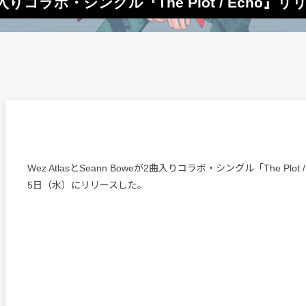
e、2曲入りコラボ・シングル『The Plot / Echo』
Wez AtlasとSeann Boweが2曲入りコラボ・シングル「The Plot 
5日（水）にリリースした。