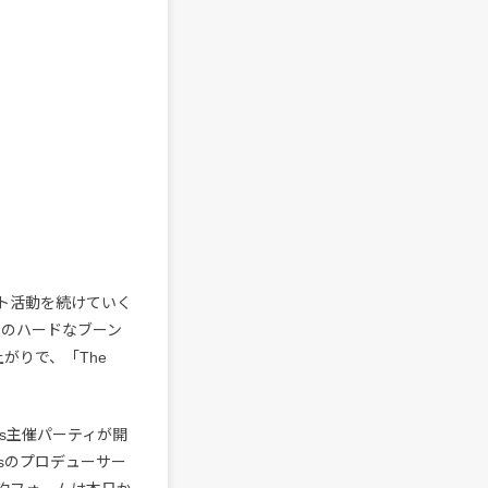
ト活動を続けていく
ースのハードなブーン
上がりで、「The
las主催パーティが開
lasのプロデューサー