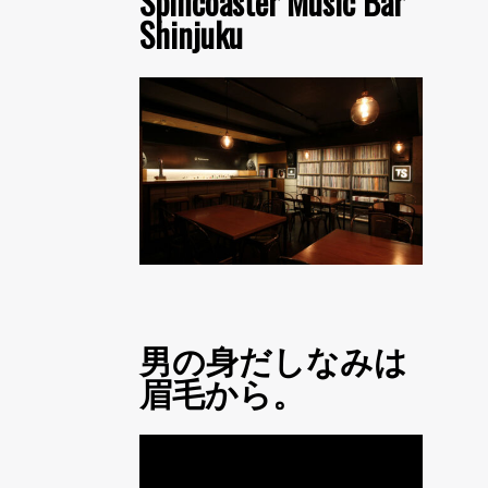
Spincoaster Music Bar
Shinjuku
男の身だしなみは
眉毛から。