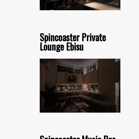
Spincoaster Private
Lounge Ebisu