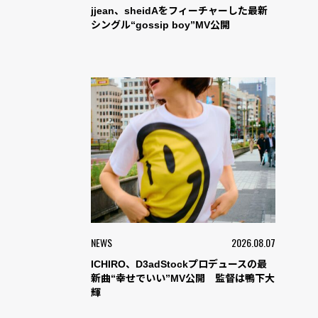
jjean、sheidAをフィーチャーした最新
シングル“gossip boy”MV公開
NEWS
2026.08.07
ICHIRO、D3adStockプロデュースの最
新曲“幸せでいい”MV公開 監督は鴨下大
輝