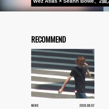
Wez Atlas × Seann Bow
RECOMMEND
NEWS
2026.08.07