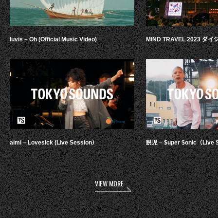
luvis – Oh (Official Music Video)
MIND TRAVEL 2023 
aimi – Lovesick (Live Session）
鋭児 – $uper $onic（Live 
VIEW MORE