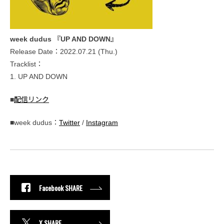
week dudus 『UP AND DOWN』
Release Date：2022.07.21 (Thu.)
Tracklist：
1. UP AND DOWN
■
配信リンク
■week dudus：
Twitter
/
Instagram
Facebook SHARE
X SHARE