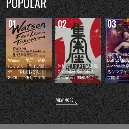
POPULAR
日本初上陸の
Watson、地元・徳島
Bull Symp
にてフリーライブ開
体験型フェス『集楽座
Awichが
催 『阿波おどり
Collective Sounds &
るシンフォ
2026』に併せて実施
Cultures』開催決定
ブ開催
VIEW MORE