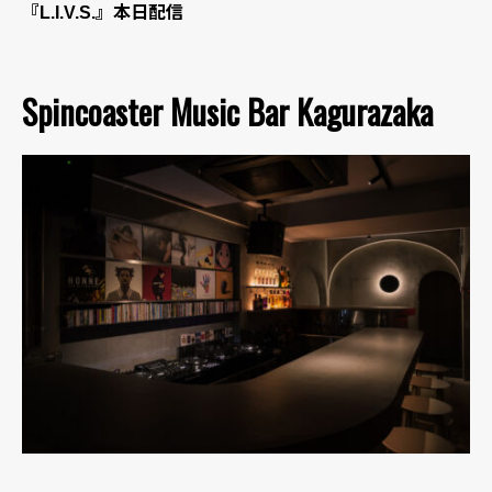
『L.I.V.S.』本日配信
Spincoaster Music Bar Kagurazaka