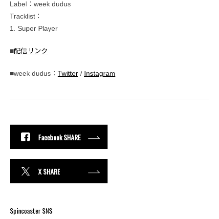
Label：week dudus
Tracklist：
1. Super Player
■
配信リンク
■week dudus：
Twitter
/
Instagram
Facebook SHARE
X SHARE
Spincoaster SNS