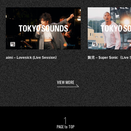
aimi – Lovesick (Live Session）
鋭児 – $uper $onic（Live 
VIEW MORE
PAGE to TOP