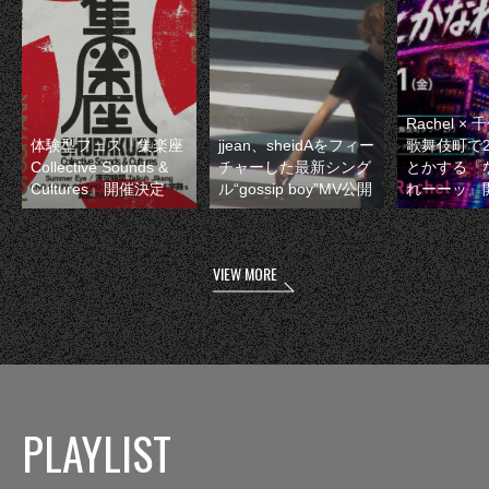
Rachel 
体験型フェス『集楽座
jjean、sheidAをフィー
歌舞伎町で
Collective Sounds &
チャーした最新シング
とかする『
Cultures』開催決定
ル“gossip boy”MV公開
れーーッ』
VIEW MORE
PLAYLIST