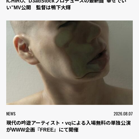
ICHIRO、D3adStockプロデュースの最新曲“幸せでい
い”MV公開 監督は鴨下大輝
NEWS
2026.08.07
現代の吟遊アーティスト・vqによる入場無料の単独公演
がWWW企画『FREE』にて開催