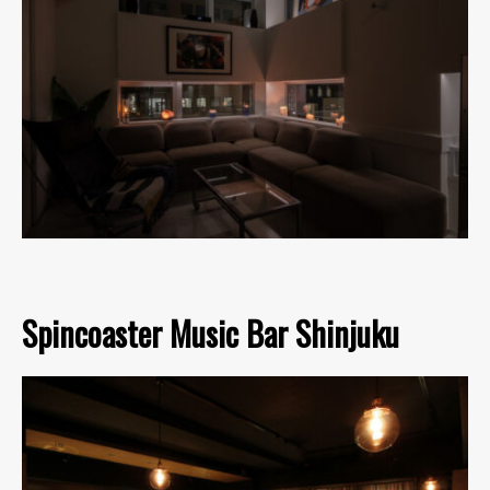
Spincoaster Music Bar Shinjuku