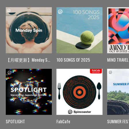
【月曜更新】Monday Spin
100 SONGS OF 2025
MIND TRAVEL
SPOTLIGHT
FabCafe
SUMMER FES