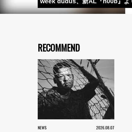
week dudus、新AL『n00b
RECOMMEND
NEWS
2026.08.07