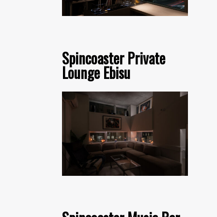
Spincoaster Private
Lounge Ebisu