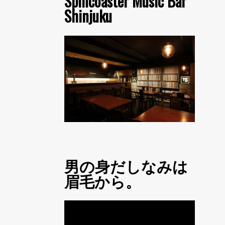
Spincoaster Music Bar
Shinjuku
男の身だしなみは
眉毛から。