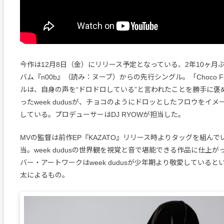
今作は12月8日（金）にリリース予定となっている、2年10ヶ月
バム『n00b』（読み：ヌーブ）からの先行シングル。「Choco F
ルは、自身の声を“ドロドロしている”と言われたことを勝手に褒
ったweek dudusが、チョコのようにドロッとしたフロウをイ
している。プロデューサーはDJ RYOWが担当した。
MVの監督は前作EP『KAZATO』リリース時よりタッグを組んでいる
当。week dudusの世界観を視覚と音で堪能できる作品に仕上
バー・アートワークはweek dudusが少年期より敬愛している
太によるもの。