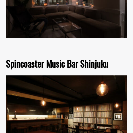
Spincoaster Music Bar Shinjuku