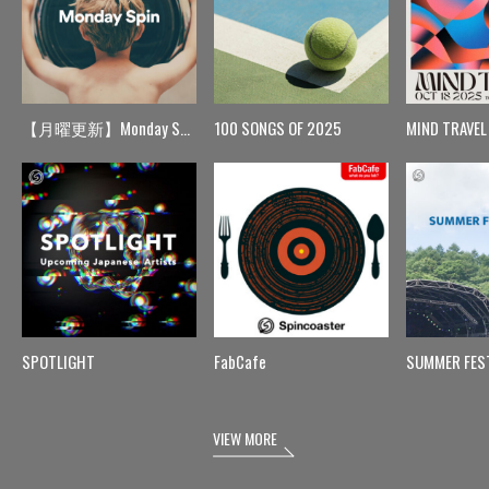
【月曜更新】Monday Spin
100 SONGS OF 2025
MIND TRAVEL
SPOTLIGHT
FabCafe
SUMMER FES
VIEW MORE