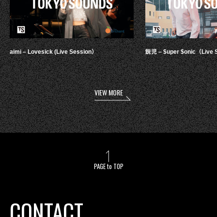
aimi – Lovesick (Live Session）
鋭児 – $uper $onic（Live 
VIEW MORE
PAGE to TOP
CONTACT