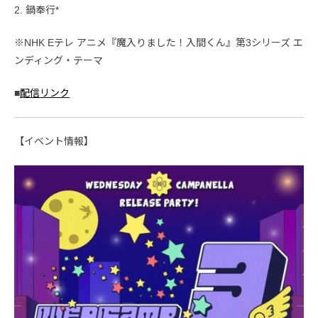
2. 鍋奉行*
※NHK Eテレ アニメ『魔入りました！入間くん』第3シリーズ エ
ンディング・テーマ
■
配信リンク
【イベント情報】