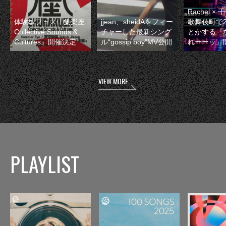
Rachel 
体験型フェス『集楽座
jjean、sheidAをフィー
歌舞伎町で
Collective Sounds &
チャーした最新シング
とかする『
Cultures』開催決定
ル“gossip boy”MV公開
れーーッ』
VIEW MORE
PLAYLIST