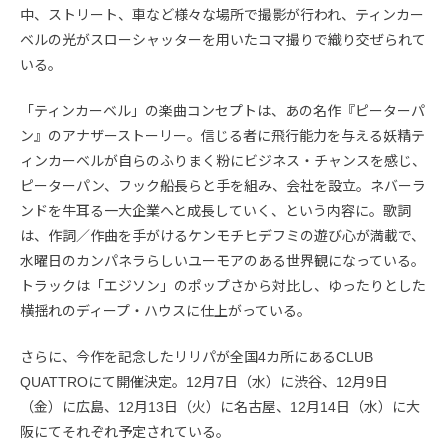
中、ストリート、車など様々な場所で撮影が行われ、ティンカー
ベルの光がスローシャッターを用いたコマ撮りで織り交ぜられて
いる。
「ティンカーベル」の楽曲コンセプトは、あの名作『ピーターパ
ン』のアナザーストーリー。信じる者に飛行能力を与える妖精テ
ィンカーベルが自らのふりまく粉にビジネス・チャンスを感じ、
ピーターパン、フック船長らと手を組み、会社を設立。ネバーラ
ンドを牛耳る一大企業へと成長していく、という内容に。歌詞
は、作詞／作曲を手がけるケンモチヒデフミの遊び心が満載で、
水曜日のカンパネラらしいユーモアのある世界観になっている。
トラックは「エジソン」のポップさから対比し、ゆったりとした
横揺れのディープ・ハウスに仕上がっている。
さらに、今作を記念したリリパが全国4カ所にあるCLUB
QUATTROにて開催決定。12月7日（水）に渋谷、12月9日
（金）に広島、12月13日（火）に名古屋、12月14日（水）に大
阪にてそれぞれ予定されている。