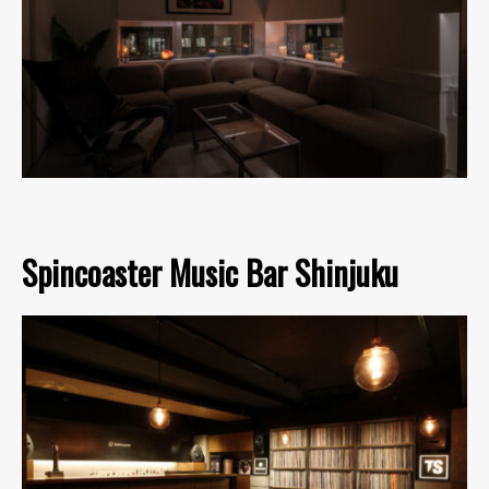
Spincoaster Music Bar Shinjuku