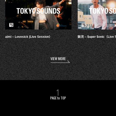
aimi – Lovesick (Live Session）
鋭児 – $uper $onic（Live 
VIEW MORE
PAGE to TOP