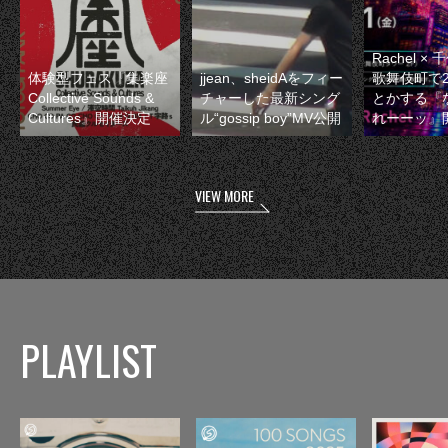
Rachel 
体験型フェス『集楽座
jjean、sheidAをフィー
歌舞伎町で
Collective Sounds &
チャーした最新シング
とかする『
Cultures』開催決定
ル“gossip boy”MV公開
れーーッ』
VIEW MORE
PLAYLIST