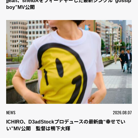
jjean、sheidAをフィーチャーした最新シングル“gossip
boy”MV公開
NEWS
2026.08.07
ICHIRO、D3adStockプロデュースの最新曲“幸せでい
い”MV公開 監督は鴨下大輝