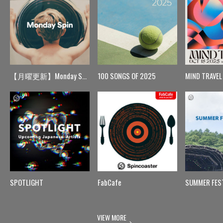
【月曜更新】Monday Spin
100 SONGS OF 2025
MIND TRAVEL
SPOTLIGHT
FabCafe
SUMMER FES
VIEW MORE