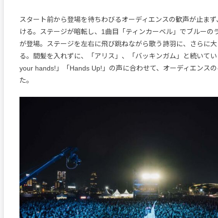
スタート前から登場を待ちわびるオーディエンスの歓声が止まず
ける。ステージが暗転し、1曲目「ティンカーベル」でブルーの
が登場。ステージを左右に飛び跳ねながら歌う詩羽に、さらに大
る。間髪を入れずに、「アリス」、「バッキンガム」と続いていく
your hands!」「Hands Up!」の声に合わせて、オーディエン
た。