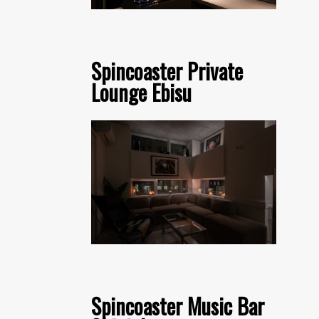
Spincoaster Private
Lounge Ebisu
Spincoaster Music Bar