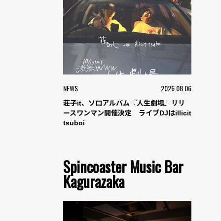
NEWS
2026.08.06
荘子it、ソロアルバム『人生劇場』リリ
ースワンマン開催決定 ライブDJはillicit
tsuboi
Spincoaster Music Bar
Kagurazaka