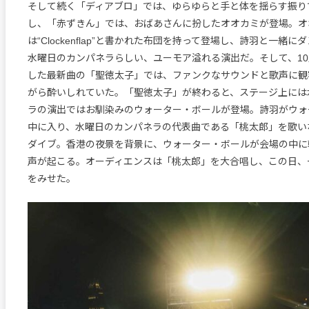
そして続く「ディアブロ」では、ゆらゆらと手と体を揺らす振り
し、「赤ずきん」では、おばあさんに扮したオオカミが登場。オ
は“Clockenflap”と書かれた布団を持って登場し、詩羽と一緒
水曜日のカンパネラらしい、ユーモア溢れる演出だ。そして、10
した最新曲の「聖徳太子」では、ファンクなサウンドと歌声に観
がら酔いしれていた。「聖徳太子」が終わると、ステージ上には
ラの演出ではお馴染みのウォーター・ボールが登場。詩羽がウォ
中に入り、水曜日のカンパネラの代表曲である「桃太郎」を歌い
ダイブ。香港の夜景を背景に、ウォーター・ボールが会場の中に
声が起こる。オーディエンスは「桃太郎」を大合唱し、この日、
をみせた。