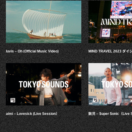
luvis – Oh (Official Music Video)
MIND TRAVEL 2023 
aimi – Lovesick (Live Session）
鋭児 – $uper $onic（Live 