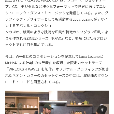
設立された〈KLASSE WRECKS〉は、レコード、カセットテー
プ、CD、デジタルなど様々なフォーマットで世界に向けてエレ
クトロニック・ダンス・ミュージックを発信している。また、グ
ラフィック・デザイナーとしても活動するLuca Lozanoがデザイ
ンするアパレル・コレクショ
ンのほか、版画のような独特な印刷が特徴のリソグラフ印刷によ
り制作されるZINEシリーズ『KFAX』など、多岐にわたるプロジ
ェクトでも注目を集めている。
今回、WAVEとのコラボレーションを記念してLuca Lozanoと
Mr.Hoによる計4曲の未発表曲を収録した限定カセットテープ
『WRECKS 4 WAVE』も制作。オリジナル・グラフィックが施さ
れたネオン・カラーのカセットケースの中には、収録曲のダウン
ロード・コードも用意されている。