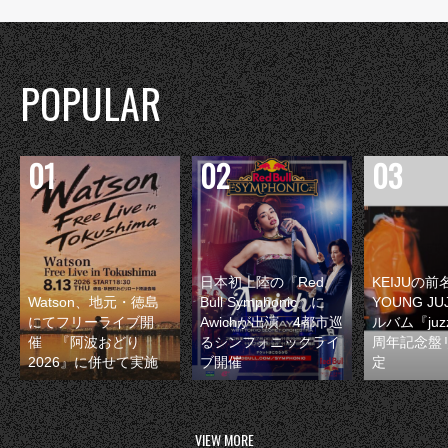
POPULAR
日本初上陸の『Red
KEIJUの
Watson、地元・徳島
Bull Symphonic』に
YOUNG JU
にてフリーライブ開
Awichが出演 4都市巡
ルバム『juzz
催 『阿波おどり
るシンフォニックライ
周年記念盤
2026』に併せて実施
ブ開催
定
VIEW MORE